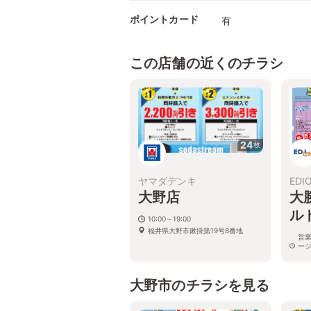
ポイントカード
有
この店舗の近くのチラシ
24
枚
ヤマダデンキ
EDI
大野店
大
ル
10:00～19:00
福井県大野市鍬掛第19号8番地
営
ー
い
福
大野市のチラシを見る