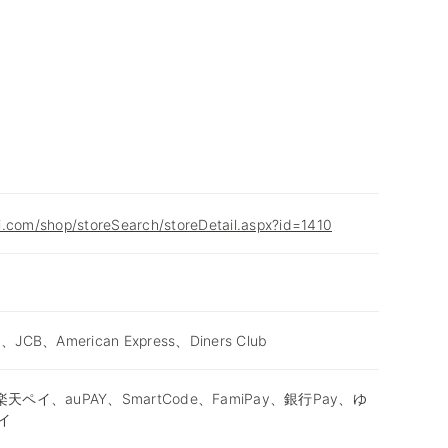
i.com/shop/storeSearch/storeDetail.aspx?id=1410
d、JCB、American Express、Diners Club
天ペイ、auPAY、SmartCode、FamiPay、銀行Pay、ゆ
イ