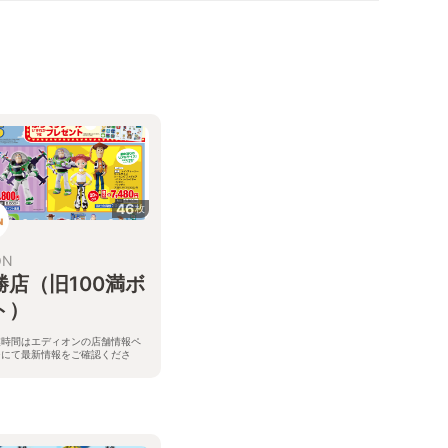
46
枚
ON
勝店（旧100満ボ
ト）
業時間はエディオンの店舗情報ペ
ジにて最新情報をご確認くださ
。
井県大野市南新在家35-27