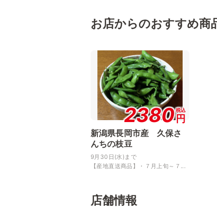
お店からのおすすめ商
2380
税込
円
新潟県長岡市産 久保さ
んちの枝豆
9月30日(水)まで
【産地直送商品】・７月上旬～７...
店舗情報