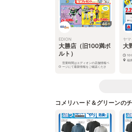
46
枚
EDION
ヤマ
大勝店（旧100満ボ
大
ルト）
10:
福
営業時間はエディオンの店舗情報ペ
ージにて最新情報をご確認くださ
い。
福井県大野市南新在家35-27
コメリハード＆グリーンの