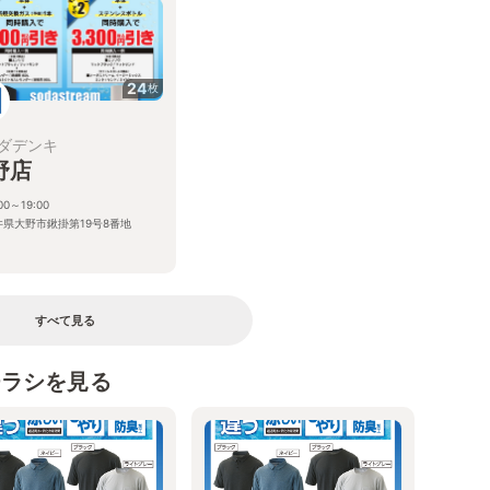
24
枚
ダデンキ
野店
00～19:00
井県大野市鍬掛第19号8番地
すべて見る
チラシを見る