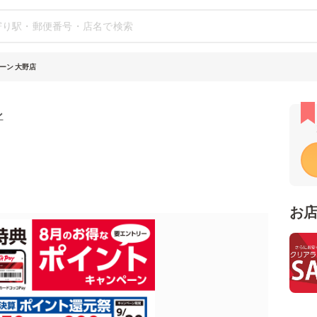
ーン 大野店
ン
お