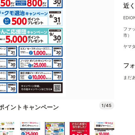
近
EDI
ファ
市）
ヤマダ
フ
まだ
1/45
ポイントキャンペーン