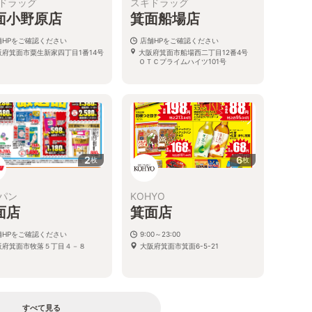
ドラッグ
スギドラッグ
面小野原店
箕面船場店
舗HPをご確認ください
店舗HPをご確認ください
阪府箕面市粟生新家四丁目1番14号
大阪府箕面市船場西二丁目12番4号
ＯＴＣプライムハイツ101号
2
6
枚
枚
パン
KOHYO
面店
箕面店
舗HPをご確認ください
9:00～23:00
阪府箕面市牧落５丁目４－８
大阪府箕面市箕面6-5-21
すべて見る