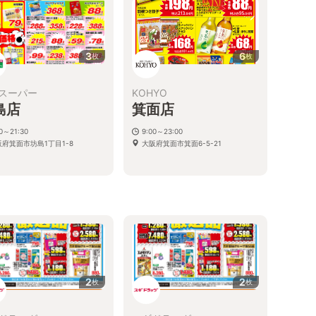
3
6
枚
枚
スーパー
KOHYO
島店
箕面店
00～21:30
9:00～23:00
阪府箕面市坊島1丁目1-8
大阪府箕面市箕面6-5-21
2
2
枚
枚