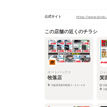
公式サイト
https://www.donki
この店舗の近くのチラシ
7
枚
オートバックス
ジャ
牧落店
箕
大阪府箕面市牧落３−２０−４８
店
大