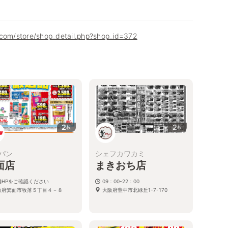
.com/store/shop_detail.php?shop_id=372
2
2
枚
枚
パン
シェフカワカミ
面店
まきおち店
舗HPをご確認ください
09：00-22：00
阪府箕面市牧落５丁目４－８
大阪府豊中市北緑丘1-7-170