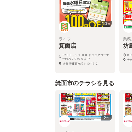
10
枚
ライフ
業務
箕面店
坊
９:００－２１:００ ドラッグコーナ
9:
ーのみ２０:００まで
大
大阪府箕面市稲1-10-13-2
箕面市のチラシを見る
2
枚