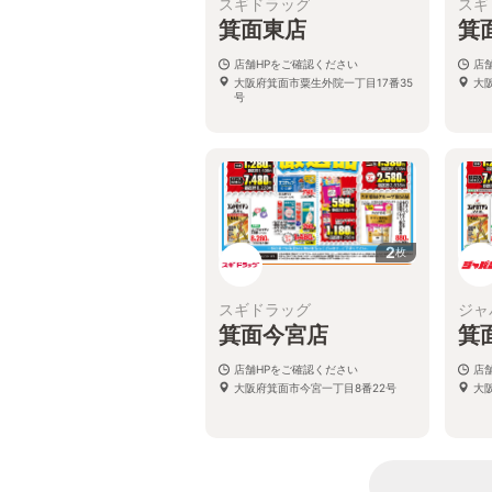
スギドラッグ
スギ
箕面東店
箕
店舗HPをご確認ください
店
大阪府箕面市粟生外院一丁目17番35
大
号
2
枚
スギドラッグ
ジャ
箕面今宮店
箕
店舗HPをご確認ください
店
大阪府箕面市今宮一丁目8番22号
大