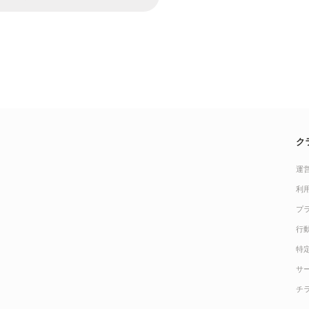
ク
運
利
プ
行
特
サ
チ