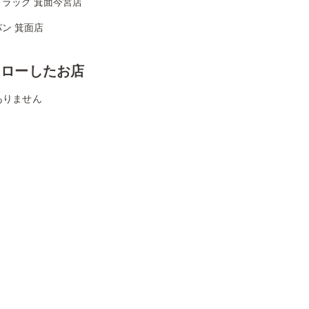
ドラッグ 箕面今宮店
ン 箕面店
ォローしたお店
ありません