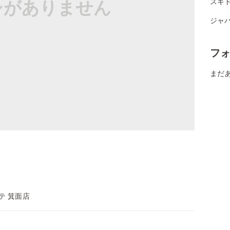
シがありません
スギ
ジャパ
フ
まだ
テ 箕面店