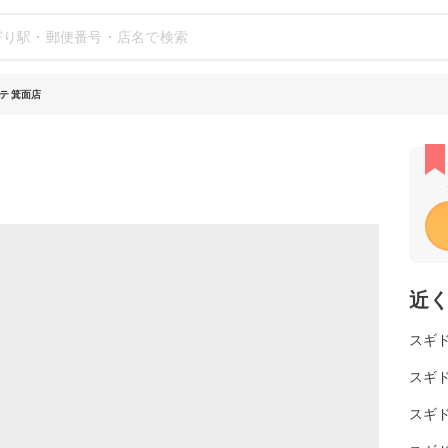
テ 箕面店
近
スギ
スギ
スギ