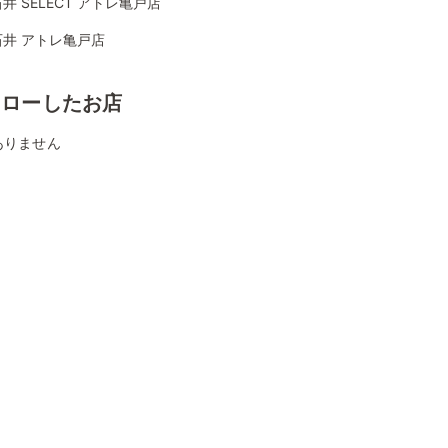
井 SELECT アトレ亀戸店
石井 アトレ亀戸店
ォローしたお店
ありません