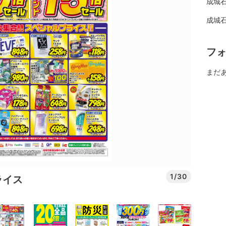
成城石
成城
フ
まだ
1/30
ライス