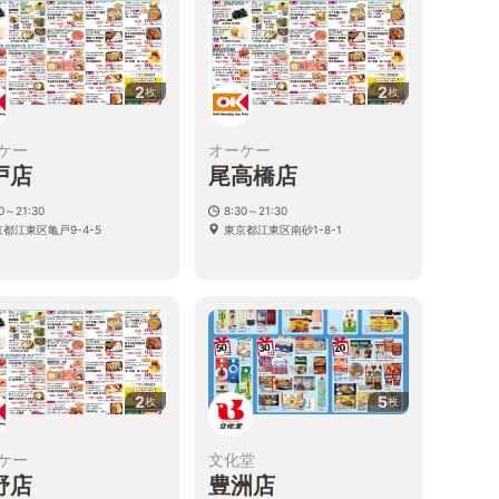
2
2
枚
枚
ケー
オーケー
戸店
尾高橋店
30～21:30
8:30～21:30
都江東区亀戸9-4-5
東京都江東区南砂1-8-1
2
5
枚
枚
ケー
文化堂
野店
豊洲店