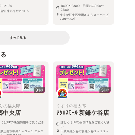
30～21:30
10:00〜23:00 日曜のみ9:00〜
23:00
都江東区平野2-11-5
東京都江東区豊洲3-4-8 スーパービ
バホーム2F
すべて見る
見る
31
31
枚
枚
りの福太郎
くすりの福太郎
郷中央店
ｱｸﾛｽﾓｰﾙ 新鎌ケ谷店
しくはHPの店舗情報をご覧くださ
詳しくはHPの店舗情報をご覧くださ
い
玉県三郷市中央１－３－１ エムズ
千葉県鎌ケ谷市新鎌ケ谷２－１２－
ウン三郷中央１階
１