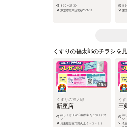
8:30～21:30
8:
東京都江東区南砂2-3-12
東京
くすりの福太郎のチラシを
29
枚
くすりの福太郎
くす
新座店
三
詳しくはHPの店舗情報をご覧くださ
詳
い
い
埼玉県新座市野火止５－３－１１
埼
タ