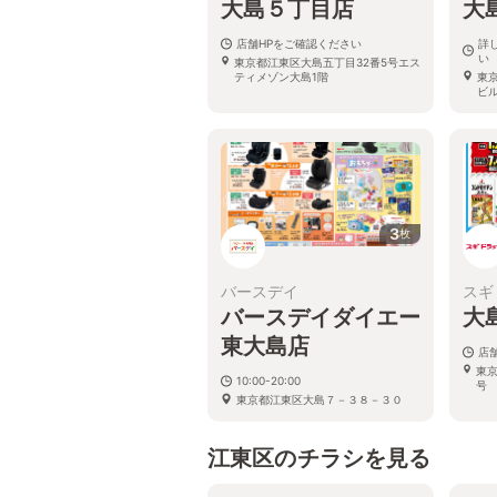
大島５丁目店
大
店舗HPをご確認ください
詳
い
東京都江東区大島五丁目32番5号エス
ティメゾン大島1階
東
ビ
3
枚
バースデイ
スギ
バースデイダイエー
大
東大島店
店
東
10:00-20:00
号
東京都江東区大島７－３８－３０
江東区のチラシを見る