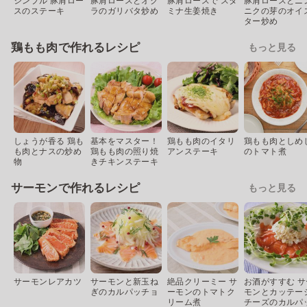
シンプル 豚肩ロー
豚肩ロースとオク
豚肩ロースで スタ
豚肩ロースとニ
スのステーキ
ラのガリバタ炒め
ミナ生姜焼き
ニクの芽のオイ
ター炒め
鶏もも肉で作れるレシピ
もっと見る
しょうが香る 鶏も
基本をマスター！
鶏もも肉のイタリ
鶏もも肉としめ
も肉とナスの炒め
鶏もも肉の照り焼
アンステーキ
のトマト煮
物
きチキンステーキ
サーモンで作れるレシピ
もっと見る
サーモンレアカツ
サーモンと新玉ね
絶品クリーミー サ
お酒がすすむ サ
ぎのカルパッチョ
ーモンのトマトク
モンとカッテー
リーム煮
チーズのカルパ