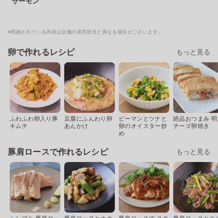
サーモン
※明細されている内容は店舗の実売状況と異なる場合がございます。
卵で作れるレシピ
もっと見る
ふわふわ卵入り豚
豆腐にふんわり卵
ピーマンとツナと
絶品おつまみ 明
キムチ
あんかけ
卵のオイスター炒
チーズ卵焼き
め
豚肩ロースで作れるレシピ
もっと見る