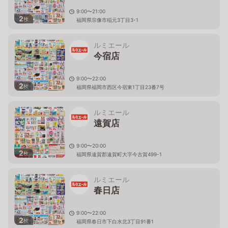
9:00〜21:00
2
枚
福岡県宗像市稲元3丁目3-1
ルミエール
今宿店
9:00〜22:00
2
枚
福岡県福岡市西区今宿東1丁目23番7号
ルミエール
遠賀店
9:00〜20:00
2
枚
福岡県遠賀郡遠賀町大字今古賀499-1
ルミエール
春日店
9:00〜22:00
2
枚
福岡県春日市下白水北3丁目91番1