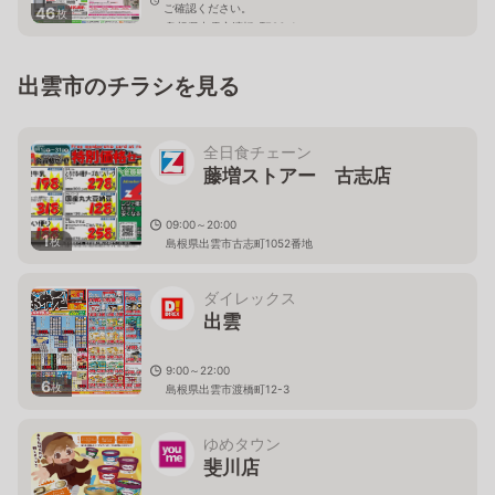
ご確認ください。
46
枚
島根県出雲市渡橋町796-1
出雲市のチラシを見る
全日食チェーン
藤増ストアー 古志店
09:00～20:00
1
枚
島根県出雲市古志町1052番地
ダイレックス
出雲
9:00～22:00
6
枚
島根県出雲市渡橋町12-3
ゆめタウン
斐川店