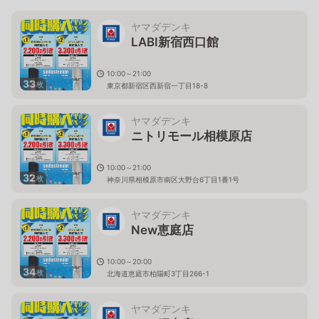
ヤマダデンキ
LABI新宿西口館
10:00～21:00
33
枚
東京都新宿区西新宿一丁目18-8
ヤマダデンキ
ニトリモール相模原店
10:00～21:00
32
枚
神奈川県相模原市南区大野台6丁目1番1号
ヤマダデンキ
New恵庭店
10:00～20:00
34
枚
北海道恵庭市柏陽町3丁目266-1
ヤマダデンキ