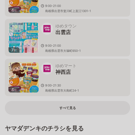
9:00-21:00
4
枚
島根県出雲市斐川町上直江1301-1
ゆめタウン
出雲店
9:00-21:00
7
枚
島根県出雲市大塚町650-1
ゆめマート
神西店
9:00-21:30
4
枚
島根県出雲市大島町24-1
すべて見る
ヤマダデンキのチラシを見る