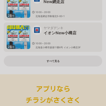
New網走店
10:00～20:00
28
枚
北海道網走市駒場北5-83-1
ヤマダデンキ
イオンNew小樽店
10:00～20:00
28
枚
北海道小樽市築港11番6号 イオン小樽店3F
すべて見る