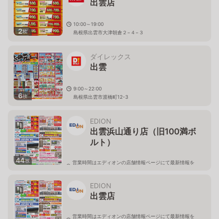
出雲店
10:00～19:00
2
枚
島根県出雲市大津朝倉２−４−３
ダイレックス
出雲
9:00～22:00
6
枚
島根県出雲市渡橋町12-3
EDION
出雲浜山通り店（旧100満ボ
ルト）
44
枚
営業時間はエディオンの店舗情報ページにて最新情報を
ご確認ください。
島根県出雲市小山町468-4
EDION
出雲店
営業時間はエディオンの店舗情報ページにて最新情報を