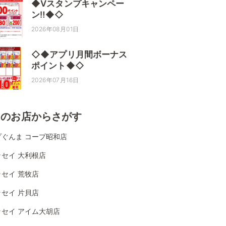
◆Vスタンプキャンペー
ン‼◆◇
2026年08月01日
◇◆アプリ月間ボーナス
ポイント◆◇
2026年07月16日
くのお店からさがす
プぐんま コープ昭和店
セイ 大利根店
セイ 荒牧店
セイ 片貝店
ッセイ アイム大胡店