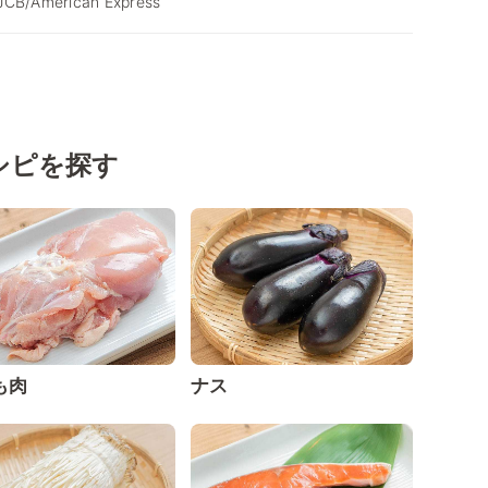
JCB/American Express
シピを探す
も肉
ナス