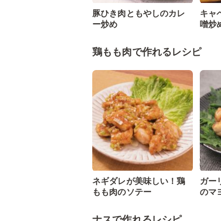
豚ひき肉ともやしのカレ
キャ
ー炒め
噌炒
鶏もも肉で作れるレシピ
ネギダレが美味しい！鶏
ガー
もも肉のソテー
のマ
ナスで作れるレシピ