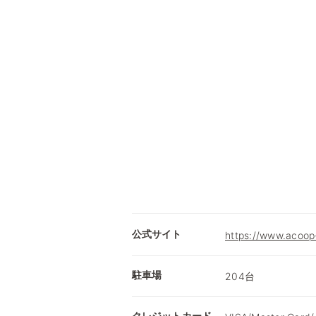
公式サイト
https://www.acoop-e
駐車場
204台
クレジットカード