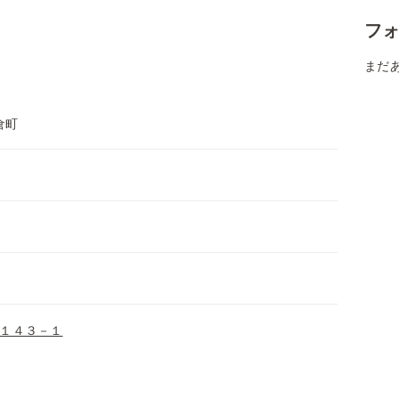
フ
まだ
倉町
１４３－１