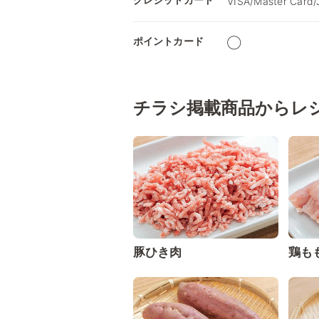
VISA/Master Card/
ポイントカード
◯
チラシ掲載商品からレ
豚ひき肉
鶏も