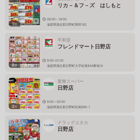
リカ－＆フ－ズ はしもと
09:00～19:00
1
枚
滋賀県蒲生郡日野町豊田162
平和堂
フレンドマート日野店
9:00-22:00
9
枚
滋賀県蒲生郡日野町大字松尾844番地10
業務スーパー
日野店
9:00～20:00
3
枚
滋賀県蒲生郡日野町松尾895-1
ドラッグユタカ
日野店