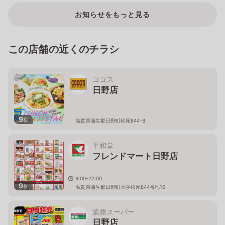
お知らせをもっと見る
この店舗の近くのチラシ
ココス
日野店
9
枚
滋賀県蒲生郡日野町松尾844-8
平和堂
フレンドマート日野店
9:00-22:00
9
枚
滋賀県蒲生郡日野町大字松尾844番地10
業務スーパー
日野店