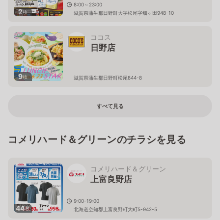
8:00～23:00
2
枚
滋賀県蒲生郡日野町大字松尾字畑ヶ田948-10
ココス
日野店
9
枚
滋賀県蒲生郡日野町松尾844-8
すべて見る
コメリハード＆グリーンのチラシを見る
コメリハード＆グリーン
上富良野店
9:00-19:00
44
枚
北海道空知郡上富良野町大町5-942-5