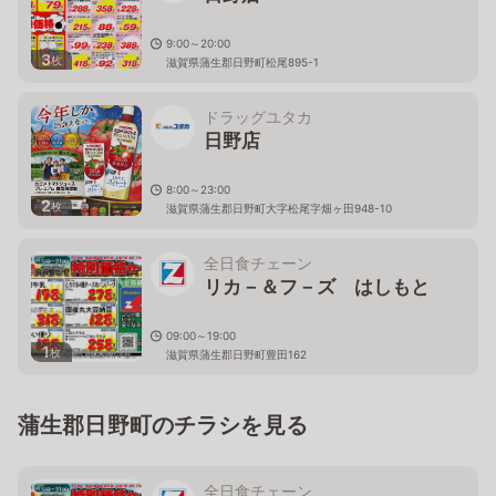
9:00～20:00
3
枚
滋賀県蒲生郡日野町松尾895-1
ドラッグユタカ
日野店
8:00～23:00
2
枚
滋賀県蒲生郡日野町大字松尾字畑ヶ田948-10
全日食チェーン
リカ－＆フ－ズ はしもと
09:00～19:00
1
枚
滋賀県蒲生郡日野町豊田162
蒲生郡日野町のチラシを見る
全日食チェーン