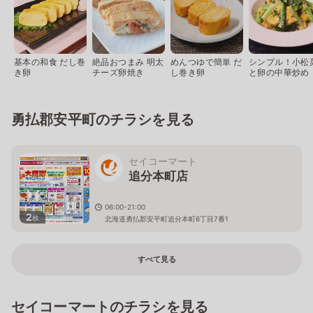
基本の和食 だし巻
絶品おつまみ 明太
めんつゆで簡単 だ
シンプル！小松
き卵
チーズ卵焼き
し巻き卵
と卵の中華炒め
勇払郡安平町のチラシを見る
セイコーマート
追分本町店
06:00-21:00
2
枚
北海道勇払郡安平町追分本町6丁目7番1
すべて見る
セイコーマートのチラシを見る