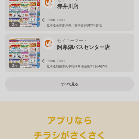
赤井川店
07:00-21:00
2
枚
北海道余市郡赤井川村字赤井川285番地
セイコーマート
阿寒湖バスセンター店
06:00-21:00
2
枚
北海道釧路市阿寒町阿寒湖温泉3丁目4番5号
すべて見る