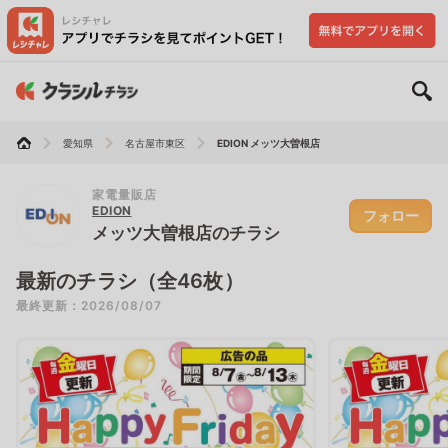
愛知県
名古屋市東区
EDION メッツ大曽根店
家電量販店
EDION
フォロー
メッツ大曽根店のチラシ
最新のチラシ（全46枚）
最終更新：2026/08/07