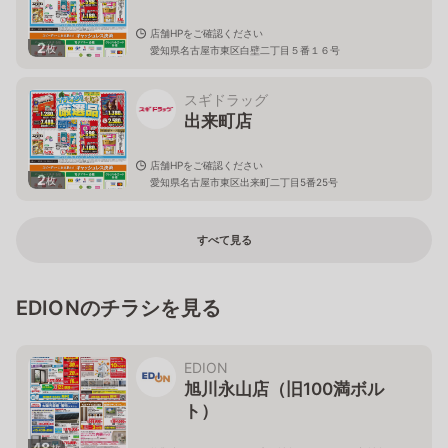
店舗HPをご確認ください
2
枚
愛知県名古屋市東区白壁二丁目５番１６号
スギドラッグ
出来町店
店舗HPをご確認ください
2
枚
愛知県名古屋市東区出来町二丁目5番25号
すべて見る
EDIONのチラシを見る
EDION
旭川永山店（旧100満ボル
ト）
48
枚