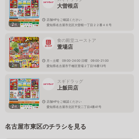
大曽根店
店舗HPをご確認ください
2
枚
愛知県名古屋市北区大曽根一丁目２２番４６号
食の殿堂ユーストア
萱場店
月～土曜 09:00-24:00 日曜 09:00-21:00
2
枚
愛知県名古屋市千種区萱場２丁目16番13号
スギドラッグ
上飯田店
店舗HPをご確認ください
2
枚
愛知県名古屋市北区平安二丁目4番41号
名古屋市東区のチラシを見る