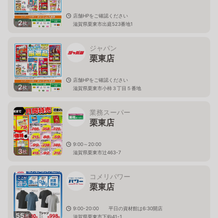
店舗HPをご確認ください
2
枚
滋賀県栗東市出庭523番地1
ジャパン
栗東店
店舗HPをご確認ください
2
枚
滋賀県栗東市小柿３丁目５番地
業務スーパー
栗東店
9:00～20:00
3
枚
滋賀県栗東市辻463-7
コメリパワー
栗東店
9:00-20:00 平日の資材館は6:30開店
55
枚
滋賀県栗東市下鈎41-1