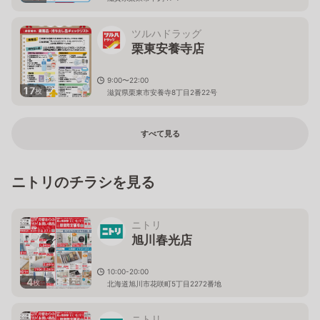
ツルハドラッグ
栗東安養寺店
9:00〜22:00
17
枚
滋賀県栗東市安養寺8丁目2番22号
すべて見る
ニトリのチラシを見る
ニトリ
旭川春光店
10:00-20:00
4
枚
北海道旭川市花咲町5丁目2272番地
ニトリ