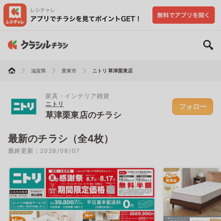
滋賀県
栗東市
ニトリ 草津栗東店
家具・インテリア雑貨
ニトリ
フォロー
草津栗東店のチラシ
最新のチラシ（全4枚）
最終更新：2026/08/07