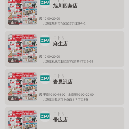
旭川四条店
10:00-20:00
4
枚
北海道旭川市4条通25丁目297-2
ニトリ
麻生店
10:00-20:00
4
枚
北海道札幌市北区新琴似7条1丁目2-39
ニトリ
岩見沢店
平日10:00-19:00、土日祝10:00-20:00
4
枚
北海道岩見沢市９条西１７丁目2番
ニトリ
帯広店