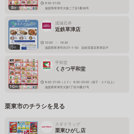
9:30-21:00
8
枚
滋賀県草津市大路二丁目1番36号
成城石井
近鉄草津店
10:00 - 19:30
5
枚
滋賀県草津市渋川1-1-50 近鉄百貨店草津店1F
平和堂
くさつ平和堂
9:30-21:00（１Ｆ） 9:30-20:00（地下・２Ｆ以上）
10
枚
滋賀県草津市大路1丁目10番27号
栗東市のチラシを見る
スギドラッグ
栗東ひがし店