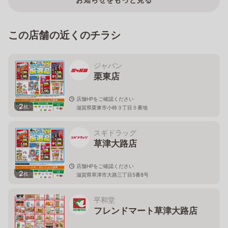
この店舗の近くのチラシ
ジャパン
栗東店
店舗HPをご確認ください
2
枚
滋賀県栗東市小柿３丁目５番地
スギドラッグ
草津大路店
店舗HPをご確認ください
2
枚
滋賀県草津市大路三丁目5番8号
平和堂
フレンドマート草津大路店