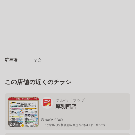
駐車場
８台
この店舗の近くのチラシ
ツルハドラッグ
厚別西店
9:00〜22:00
20
枚
北海道札幌市厚別区厚別西3条4丁目1番33号