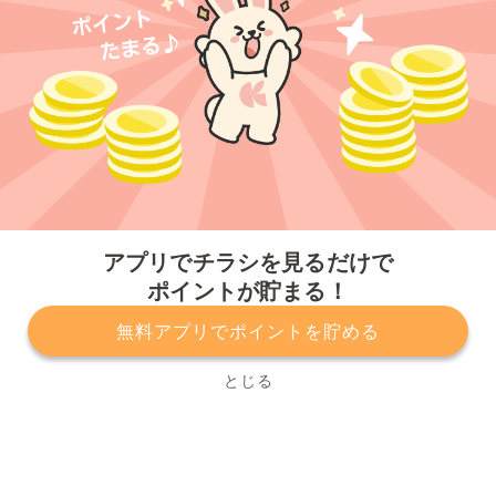
今すぐアプリをダウンロードする
アプリでチラシを見るだけで
ポイントが貯まる！
無料アプリでポイントを貯める
プライバシーポリシー
利用規約
運営会社
サービスに関してのお問い合わせ
チラシ掲載をお考えの方
とじる
Copyright© Kurashiru, Inc. All Rights Reserved.