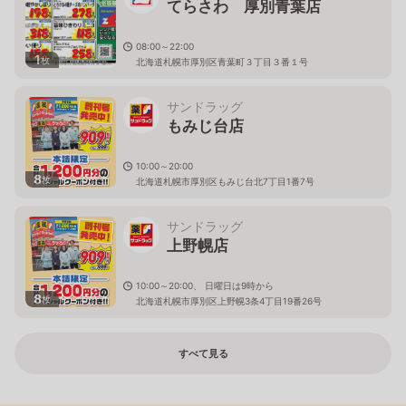
てらさわ 厚別青葉店
08:00～22:00
1
枚
北海道札幌市厚別区青葉町３丁目３番１号
サンドラッグ
もみじ台店
10:00～20:00
8
枚
北海道札幌市厚別区もみじ台北7丁目1番7号
サンドラッグ
上野幌店
10:00～20:00、 日曜日は9時から
8
枚
北海道札幌市厚別区上野幌3条4丁目19番26号
すべて見る