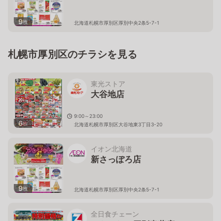
9
枚
北海道札幌市厚別区厚別中央2条5-7-1
札幌市厚別区のチラシを見る
東光ストア
大谷地店
9:00～23:00
6
枚
北海道札幌市厚別区大谷地東3丁目3-20
イオン北海道
新さっぽろ店
9
枚
北海道札幌市厚別区厚別中央2条5-7-1
全日食チェーン