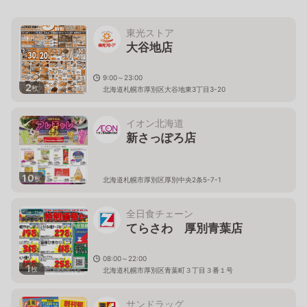
東光ストア
大谷地店
9:00～23:00
2
枚
北海道札幌市厚別区大谷地東3丁目3-20
イオン北海道
新さっぽろ店
10
枚
北海道札幌市厚別区厚別中央2条5-7-1
全日食チェーン
てらさわ 厚別青葉店
08:00～22:00
1
枚
北海道札幌市厚別区青葉町３丁目３番１号
サンドラッグ