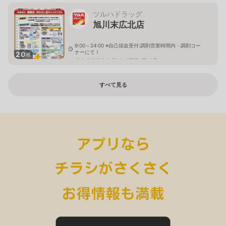
ツルハドラッグ
旭川末広北店
9:00～24:00 ※自己採血受付:調剤営業時間内・調剤コー
ナーにて！
20
枚
北海道旭川市末広1条10丁目1番20号
すべて見る