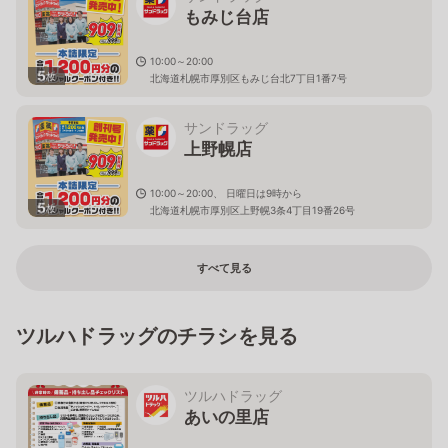
もみじ台店
10:00～20:00
5
枚
北海道札幌市厚別区もみじ台北7丁目1番7号
サンドラッグ
上野幌店
10:00～20:00、 日曜日は9時から
5
枚
北海道札幌市厚別区上野幌3条4丁目19番26号
すべて見る
ツルハドラッグのチラシを見る
ツルハドラッグ
あいの里店