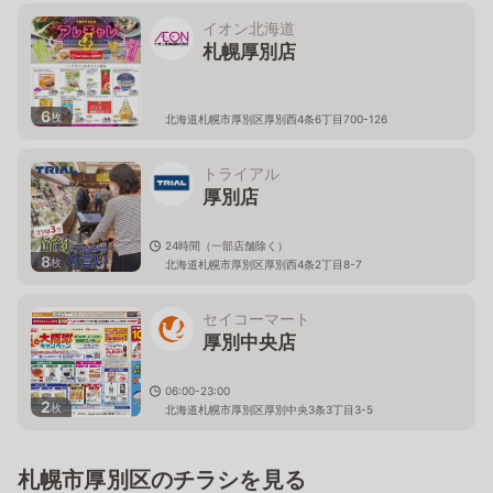
イオン北海道
札幌厚別店
6
枚
北海道札幌市厚別区厚別西4条6丁目700-126
トライアル
厚別店
24時間（一部店舗除く）
8
枚
北海道札幌市厚別区厚別西4条2丁目8-7
セイコーマート
厚別中央店
06:00-23:00
2
枚
北海道札幌市厚別区厚別中央3条3丁目3-5
札幌市厚別区のチラシを見る