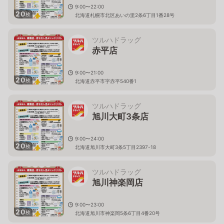
9:00〜22:00
20
枚
北海道札幌市北区あいの里2条6丁目1番28号
ツルハドラッグ
赤平店
9:00〜21:00
20
枚
北海道赤平市字赤平540番1
ツルハドラッグ
旭川大町3条店
9:00〜24:00
20
枚
北海道旭川市大町3条5丁目2397-18
ツルハドラッグ
旭川神楽岡店
9:00〜23:00
20
枚
北海道旭川市神楽岡5条6丁目4番20号