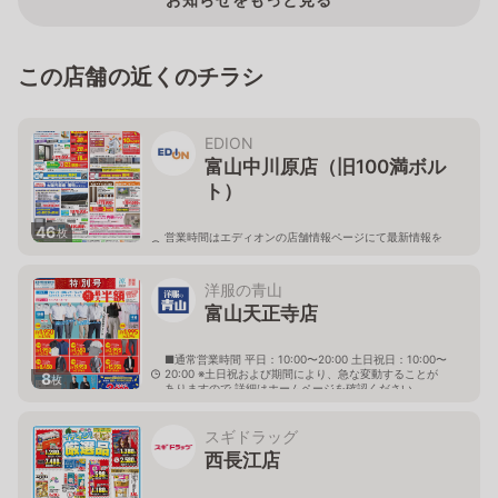
この店舗の近くのチラシ
EDION
富山中川原店（旧100満ボル
ト）
46
枚
営業時間はエディオンの店舗情報ページにて最新情報を
ご確認ください。
富山県富山市中川原402-1
洋服の青山
富山天正寺店
■通常営業時間 平日：10:00〜20:00 土日祝日：10:00〜
20:00 ※土日祝および期間により、急な変動することが
8
枚
ありますので 詳細はホームページを確認ください
富山県富山市天正寺1095番地
スギドラッグ
西長江店