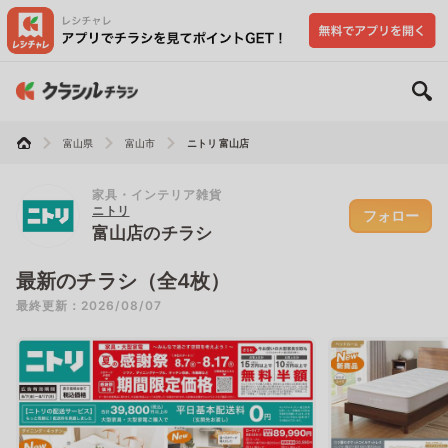
富山県
富山市
ニトリ 富山店
家具・インテリア雑貨
ニトリ
フォロー
富山店のチラシ
最新のチラシ（全4枚）
最終更新：2026/08/07