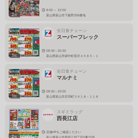
9:00 ～ 22:00
2
枚
富山県富山市下飯野356番地
全日食チェーン
スーパーフレック
09:30～20:30
1
枚
富山県富山市婦中町長沢４５８５－１
全日食チェーン
マルナミ
09:30～20:00
1
枚
富山県富山市呉羽町３９１８－１１８
スギドラッグ
西長江店
店舗HPをご確認ください
2
枚
富山県富山市西長江四丁目5番25号