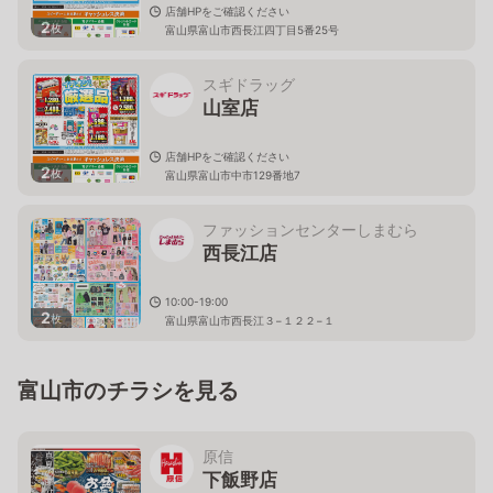
店舗HPをご確認ください
2
枚
富山県富山市西長江四丁目5番25号
スギドラッグ
山室店
店舗HPをご確認ください
2
枚
富山県富山市中市129番地7
ファッションセンターしまむら
西長江店
10:00-19:00
2
枚
富山県富山市西長江３−１２２−１
富山市のチラシを見る
原信
下飯野店