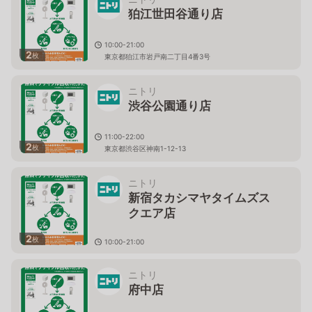
狛江世田谷通り店
10:00-21:00
2
枚
東京都狛江市岩戸南二丁目4番3号
ニトリ
渋谷公園通り店
11:00-22:00
2
枚
東京都渋谷区神南1-12-13
ニトリ
新宿タカシマヤタイムズス
クエア店
2
枚
10:00-21:00
東京都渋谷区千駄ヶ谷5丁目24番2号 ﾀｶｼﾏﾔﾀｲﾑｽﾞｽｸｴｱ南
館1階～5階
ニトリ
府中店