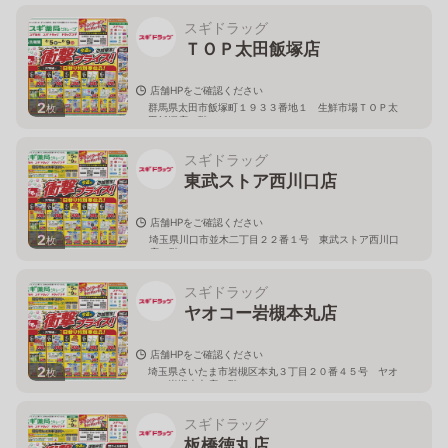
スギドラッグ
ＴＯＰ太田飯塚店
店舗HPをご確認ください
2
群馬県太田市飯塚町１９３３番地１ 生鮮市場ＴＯＰ太
枚
田飯塚店１階
スギドラッグ
東武ストア西川口店
店舗HPをご確認ください
2
埼玉県川口市並木二丁目２２番１号 東武ストア西川口
枚
店２階
スギドラッグ
ヤオコー岩槻本丸店
店舗HPをご確認ください
2
埼玉県さいたま市岩槻区本丸３丁目２０番４５号 ヤオ
枚
コー岩槻本丸店２階
スギドラッグ
板橋徳丸店