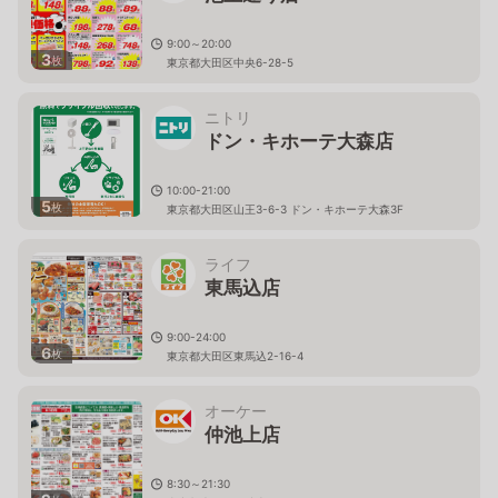
9:00～20:00
3
枚
東京都大田区中央6-28-5
ニトリ
ドン・キホーテ大森店
10:00-21:00
5
枚
東京都大田区山王3-6-3 ドン・キホーテ大森3F
ライフ
東馬込店
9:00-24:00
6
枚
東京都大田区東馬込2-16-4
オーケー
仲池上店
8:30～21:30