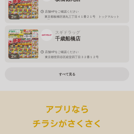
店舗HPをご確認ください
2
東京都板橋区徳丸三丁目４１番２１号 トックマルット
枚
１階
スギドラッグ
千歳船橋店
店舗HPをご確認ください
2
枚
東京都世田谷区経堂四丁目３２番１２号
すべて見る