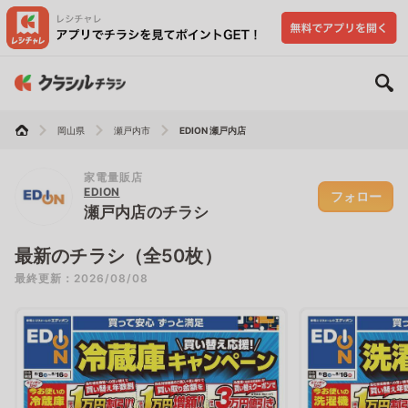
岡山県
瀬戸内市
EDION 瀬戸内店
家電量販店
EDION
フォロー
瀬戸内店のチラシ
最新のチラシ（全50枚）
最終更新：2026/08/08