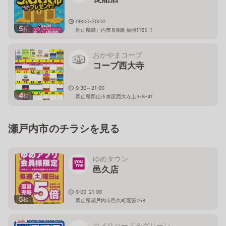
09:00-20:00
5
枚
岡山県瀬戸内市長船町福岡1165-1
おかやまコープ
コープ西大寺
9:30～21:00
4
枚
岡山県岡山市東区西大寺上3-8-41
瀬戸内市のチラシを見る
ゆめタウン
邑久店
9:00-21:00
5
枚
岡山県瀬戸内市邑久町尾張268
コメリハード＆グリーン