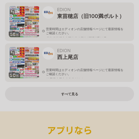
北海道札幌市清田区真栄56
EDION
東苗穂店（旧100満ボルト）
営業時間はエディオンの店舗情報ページにて最新情報を
ご確認ください。
56
枚
北海道札幌市東区東苗穂三条2丁目5番20号
EDION
西上尾店
営業時間はエディオンの店舗情報ページにて最新情報を
ご確認ください。
50
枚
埼玉県上尾市小敷谷809-1
すべて見る