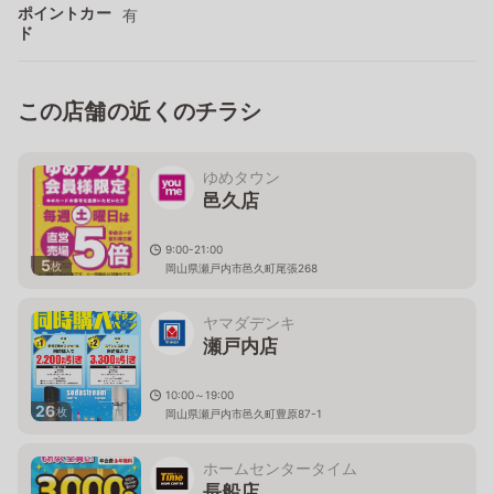
ポイントカー
有
ド
この店舗の近くのチラシ
ゆめタウン
邑久店
9:00-21:00
5
枚
岡山県瀬戸内市邑久町尾張268
ヤマダデンキ
瀬戸内店
10:00～19:00
26
枚
岡山県瀬戸内市邑久町豊原87-1
ホームセンタータイム
長船店