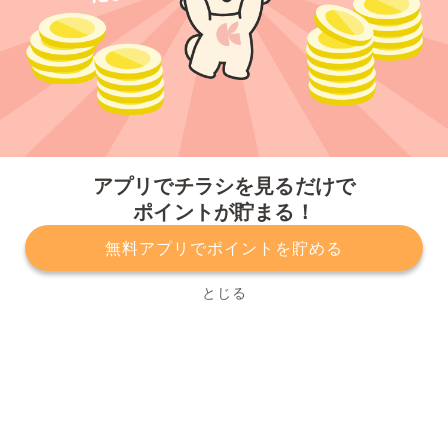
今すぐアプリをダウンロードする
アプリでチラシを見るだけで
ポイントが貯まる！
無料アプリでポイントを貯める
プライバシーポリシー
利用規約
運営会社
サービスに関してのお問い合わせ
チラシ掲載をお考えの方
とじる
Copyright© Kurashiru, Inc. All Rights Reserved.