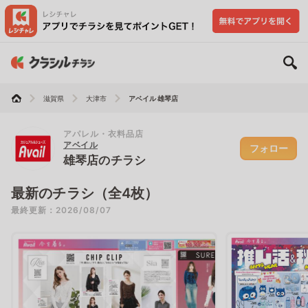
滋賀県
大津市
アベイル 雄琴店
アパレル・衣料品店
アベイル
フォロー
雄琴店のチラシ
最新のチラシ（全4枚）
最終更新：2026/08/07