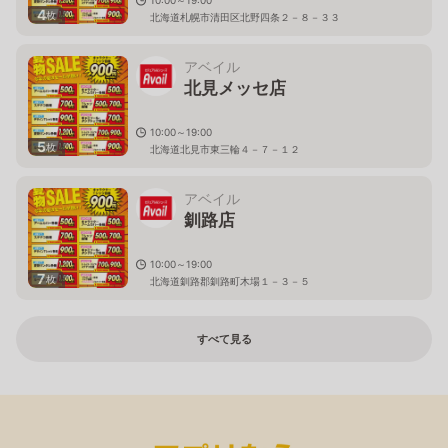
4
枚
北海道札幌市清田区北野四条２－８－３３
アベイル
北見メッセ店
10:00～19:00
5
枚
北海道北見市東三輪４－７－１２
アベイル
釧路店
10:00～19:00
7
枚
北海道釧路郡釧路町木場１－３－５
すべて見る