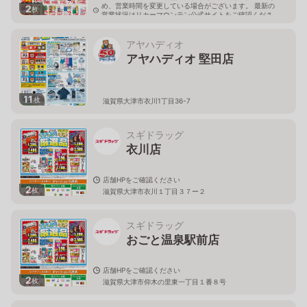
め、営業時間を変更している場合がございます。 最新の
2
枚
営業状況はリカーマウンテン公式サイトをご確認くださ
い。
滋賀県大津市雄琴6丁目13番27号
アヤハディオ
アヤハディオ 堅田店
11
枚
滋賀県大津市衣川1丁目36-7
スギドラッグ
衣川店
店舗HPをご確認ください
2
枚
滋賀県大津市衣川１丁目３７ー２
スギドラッグ
おごと温泉駅前店
店舗HPをご確認ください
2
枚
滋賀県大津市仰木の里東一丁目１番８号