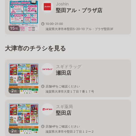
Joshin
堅田アル・プラザ店
10:00-21:00
15
枚
滋賀県大津市本堅田5-20-10 アル・プラザ堅田3F
大津市のチラシを見る
スギドラッグ
瀬田店
店舗HPをご確認ください
2
枚
滋賀県大津市大萱１丁目７番１７号
スギ薬局
堅田店
店舗HPをご確認ください
2
枚
滋賀県大津市今堅田２丁目１２ー２