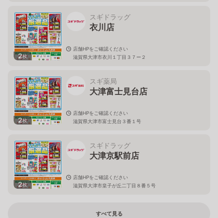
スギドラッグ
衣川店
店舗HPをご確認ください
2
枚
滋賀県大津市衣川１丁目３７ー２
スギ薬局
大津富士見台店
店舗HPをご確認ください
2
枚
滋賀県大津市富士見台３番１号
スギドラッグ
大津京駅前店
店舗HPをご確認ください
2
枚
滋賀県大津市皇子が丘二丁目８番５号
すべて見る