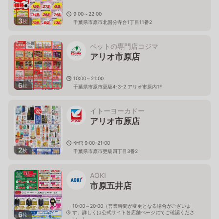
9:00～22:00
3
枚
千葉県市原市北国分寺台1丁目11番2
ペットの専門店コジマ
アリオ市原店
10:00～21:00
6
枚
千葉県市原市更級4-3-2 アリオ市原内1F
イトーヨーカドー
アリオ市原店
全館 9:00-21:00
2
枚
千葉県市原市更級四丁目3番2
AOKI
市原五井店
10:00～20:00（営業時間が変更となる場合がございま
す。詳しくは公式サイト各店舗ページにてご確認くださ
6
枚
い。）