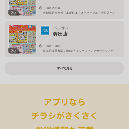
10:00-20:00
2
茨城県日立市滑川本町5-4-1 スーパーマルト滑川店とな
枚
り
パシオス
鉾田店
10:00-19:00
2
茨城県鉾田市塔ヶ崎1017-1 ショッピングガーデンアク
枚
ロス内
すべて見る