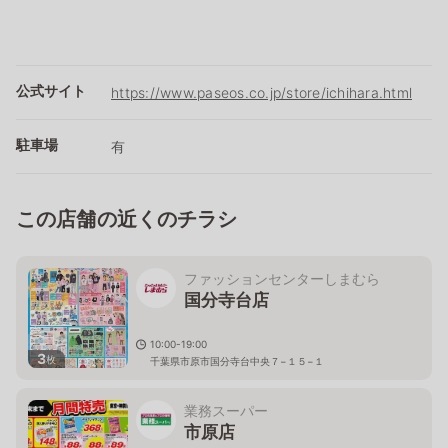
公式サイト
https://www.paseos.co.jp/store/ichihara.html
駐車場
有
この店舗の近くのチラシ
ファッションセンターしまむら
国分寺台店
10:00-19:00
3
枚
千葉県市原市国分寺台中央７−１５−１
業務スーパー
市原店