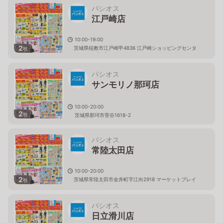
パシオス
江戸崎店
10:00-19:00
2
茨城県稲敷市江戸崎甲4836 江戸崎ショッピングセンタ
枚
ー（パンプ）内
パシオス
サンモリノ那珂店
10:00-20:00
2
枚
茨城県那珂市菅谷1618-2
パシオス
常陸太田店
10:00-20:00
2
茨城県常陸太田市金井町字江向2918 マーケットプレイ
枚
ス フェスタ内
パシオス
日立滑川店