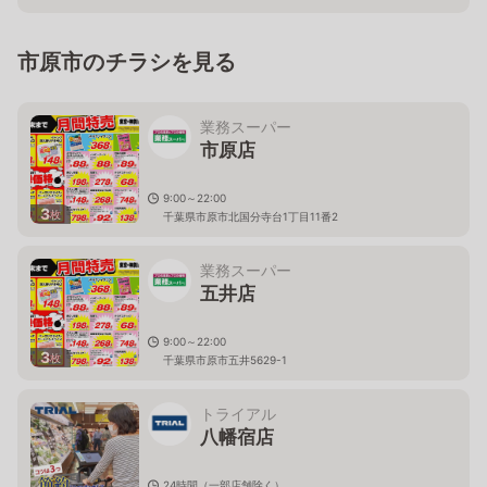
千葉県市原市更級2-2-1
市原市のチラシを見る
業務スーパー
市原店
9:00～22:00
3
枚
千葉県市原市北国分寺台1丁目11番2
業務スーパー
五井店
9:00～22:00
3
枚
千葉県市原市五井5629-1
トライアル
八幡宿店
24時間（一部店舗除く）