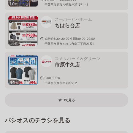
10
枚
千葉県市原市八幡海岸通1971－1
スーパービバホーム
ちはら台店
資材館6:30-20:00 生活館9:00-20:00
13
枚
千葉県市原市ちはら台南三丁目21番1
コメリハード＆グリーン
市原牛久店
9:00-19:30
44
枚
千葉県市原市牛久872-2
すべて見る
パシオスのチラシを見る