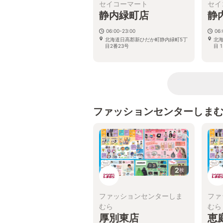
セイコーマート
セイ
静内緑町店
静
06:00-23:00
06:
北海道日高郡新ひだか町静内緑町5丁
北
目2番23号
目 1
ファッションセンターしま
2
枚
ファッションセンターしま
ファ
むら
むら
厚別東店
恵