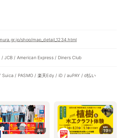
ura.gr.jp/shop/map_detail_1234.html
 / JCB / American Express / Diners Club
/ Suica / PASMO / 楽天Edy / iD / auPAY / d払い
8
19
枚
枚