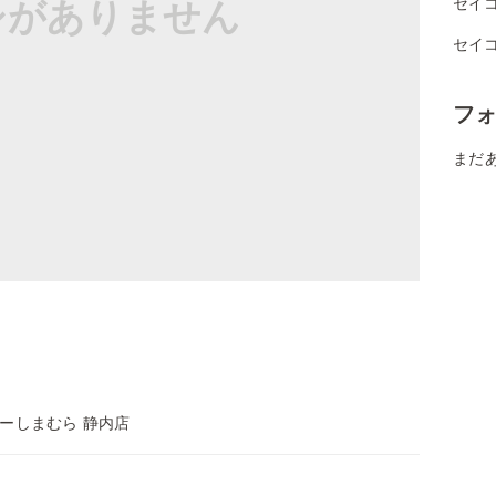
シがありません
セイ
セイ
フ
まだ
ーしまむら 静内店