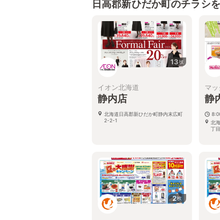
日高郡新ひだか町のチラシ
13
枚
イオン北海道
マッ
静内店
静
北海道日高郡新ひだか町静内末広町
8:
2-2-1
北
丁目
2
枚