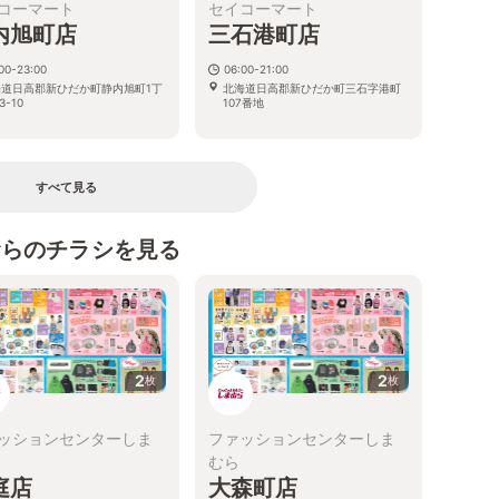
コーマート
セイコーマート
内旭町店
三石港町店
00-23:00
06:00-21:00
海道日高郡新ひだか町静内旭町1丁
北海道日高郡新ひだか町三石字港町
3-10
107番地
すべて見る
むらのチラシを見る
2
2
枚
枚
ッションセンターしま
ファッションセンターしま
むら
庭店
大森町店