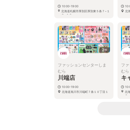
10:00-19:00
10:
北海道札幌市厚別区厚別東５条７−１
北
２−１０
2
枚
ファッションセンターしま
ファ
むら
むら
川端店
キ
10:00-19:00
10:
北海道旭川市川端町７条１０丁目１
北
３−