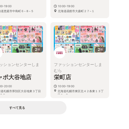
00-19:00
10:00-19:00
海道恵庭市中島町６−８−５
北海道函館市大森町２７−１
2
2
枚
枚
ッションセンターしま
ファッションセンターしま
むら
ャポ大谷地店
栄町店
00-20:00
10:00-19:00
海道札幌市厚別区大谷地東３丁目
北海道札幌市東区北４２条東１３丁
２０
目１−２
すべて見る