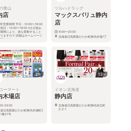
の青山
ツルハドラッグ
内店
マックスバリュ静内
店
常営業時間 平日：10:00〜19:00
祝日：10:00〜19:00 ※土日祝お
び期間により、急な変動すること
9:00〜20:00
ありますので 詳細はホームページ
北海道日高郡新ひだか町静内木場1丁
確認ください
目1-69
海道日高郡新ひだか町静内末広町
目3番8号
2
13
枚
枚
コーマート
イオン北海道
内木場店
静内店
00-03:00
北海道日高郡新ひだか町静内末広町
2-2-1
海道日高郡新ひだか町静内木場町2
1番27号