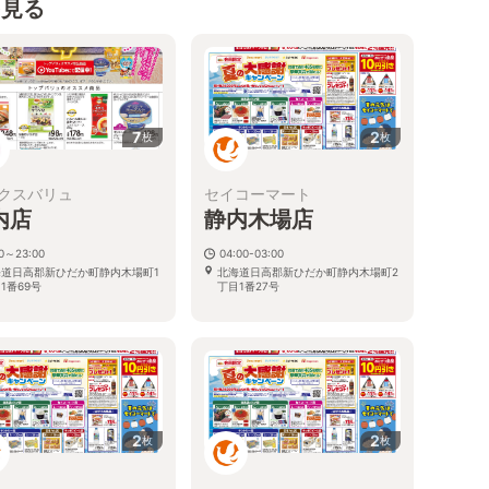
を見る
7
2
枚
枚
クスバリュ
セイコーマート
内店
静内木場店
00～23:00
04:00-03:00
海道日高郡新ひだか町静内木場町1
北海道日高郡新ひだか町静内木場町2
1番69号
丁目1番27号
2
2
枚
枚