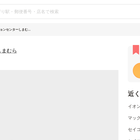
ョンセンターしまむ...
しまむら
近
イオン
マッ
セイ