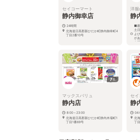
セイコーマート
洋服
静内御幸店
静
24時間
■通
土日
北海道日高郡新ひだか町静内御幸町4
よ
丁目2番10号
が
を
北
一丁
7
枚
マックスバリュ
セイ
静内店
静
8:00～23:00
04:
北海道日高郡新ひだか町静内木場町1
北
丁目1番69号
丁目