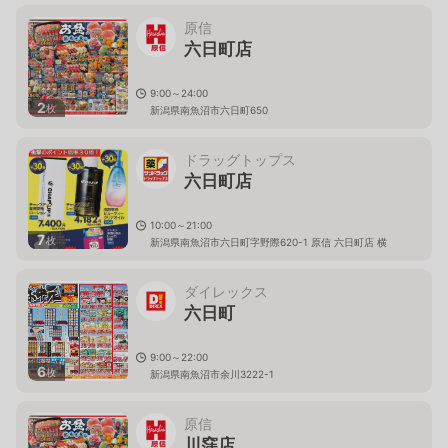
原信
六日町店
9:00～24:00
2
枚
新潟県南魚沼市六日町650
ドラッグトップス
六日町店
10:00～21:00
7
枚
新潟県南魚沼市六日町字野際620-1 原信 六日町店 横
ダイレックス
六日町
9:00～22:00
6
枚
新潟県南魚沼市余川3222-1
原信
川窪店