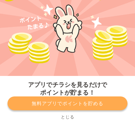
今すぐアプリをダウンロードする
アプリでチラシを見るだけで
ポイントが貯まる！
無料アプリでポイントを貯める
プライバシーポリシー
利用規約
運営会社
サービスに関してのお問い合わせ
チラシ掲載をお考えの方
とじる
Copyright© Kurashiru, Inc. All Rights Reserved.