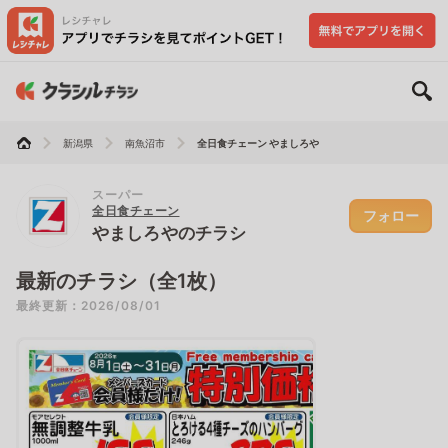
新潟県
南魚沼市
全日食チェーン やましろや
スーパー
全日食チェーン
フォロー
やましろやのチラシ
最新のチラシ（全1枚）
最終更新：2026/08/01