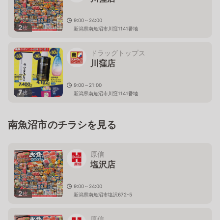
9:00～24:00
2
枚
新潟県南魚沼市川窪1141番地
ドラッグトップス
川窪店
9:00～21:00
7
枚
新潟県南魚沼市川窪1141番地
南魚沼市のチラシを見る
原信
塩沢店
9:00～24:00
2
枚
新潟県南魚沼市塩沢672-5
原信