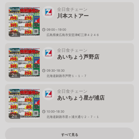
全日食チェーン
川本ストアー
09:00～19:00
3
枚
広島県東広島市安芸津町三津４２４６
全日食チェーン
あいちょう芦野店
09:30-18:30
2
枚
北海道釧路市芦野１－１－７
全日食チェーン
あいちょう星が浦店
10:00-18:30
2
枚
北海道釧路市星ヶ浦大通り２－７－１
すべて見る