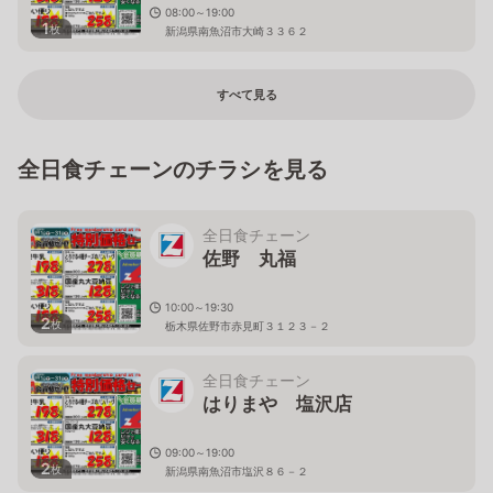
08:00～19:00
1
枚
新潟県南魚沼市大崎３３６２
すべて見る
全日食チェーンのチラシを見る
全日食チェーン
佐野 丸福
10:00～19:30
2
枚
栃木県佐野市赤見町３１２３－２
全日食チェーン
はりまや 塩沢店
09:00～19:00
2
枚
新潟県南魚沼市塩沢８６－２