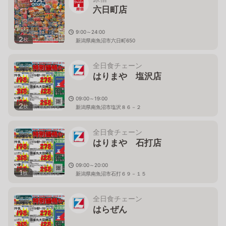
六日町店
9:00～24:00
2
枚
新潟県南魚沼市六日町650
全日食チェーン
はりまや 塩沢店
09:00～19:00
2
枚
新潟県南魚沼市塩沢８６－２
全日食チェーン
はりまや 石打店
09:00～20:00
1
枚
新潟県南魚沼市石打６９－１５
全日食チェーン
はらぜん