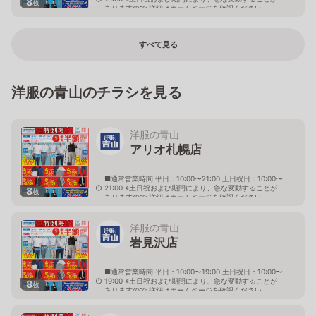
8
枚
ありますので 詳細はホームページを確認ください
福岡県福岡市南区那の川一丁目23番18号
すべて見る
洋服の青山のチラシを見る
洋服の青山
アリオ札幌店
■通常営業時間 平日：10:00〜21:00 土日祝日：10:00〜
21:00 ※土日祝および期間により、急な変動することが
8
枚
ありますので 詳細はホームページを確認ください
北海道札幌市東区北七条東九丁目2番20号 アリオ札幌
３階
洋服の青山
岩見沢店
■通常営業時間 平日：10:00〜19:00 土日祝日：10:00〜
19:00 ※土日祝および期間により、急な変動することが
8
枚
ありますので 詳細はホームページを確認ください
北海道岩見沢市大和二条八丁目6番地