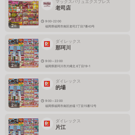
マックスバリュエクスプレス
老司店
9:00-22:00
2
枚
福岡県福岡市南区老司2丁目7番43号
ダイレックス
那珂川
9:00～22:00
2
枚
福岡県那珂川市片縄北 6丁目19-1
ダイレックス
的場
9:00～22:00
2
枚
福岡県福岡市南区的場 1丁目15番12号
ダイレックス
片江