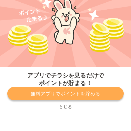
今すぐアプリをダウンロードする
アプリでチラシを見るだけで
ポイントが貯まる！
無料アプリでポイントを貯める
プライバシーポリシー
利用規約
運営会社
サービスに関してのお問い合わせ
チラシ掲載をお考えの方
とじる
Copyright© Kurashiru, Inc. All Rights Reserved.