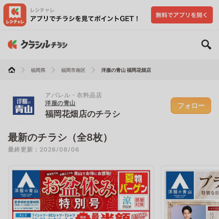
福岡県
福岡市南区
洋服の青山 福岡花畑店
アパレル・衣料品店
洋服の青山
フォロー
福岡花畑店のチラシ
最新のチラシ（全8枚）
最終更新：2026/08/06