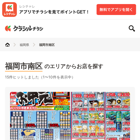
福岡県
福岡市南区
福岡市南区
のエリアからお店を探す
15件ヒットしました（1〜10件を表示中）