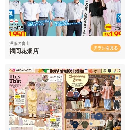
洋服の青山
チラシを見る
福岡花畑店