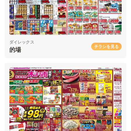
ダイレックス
チラシを見る
的場