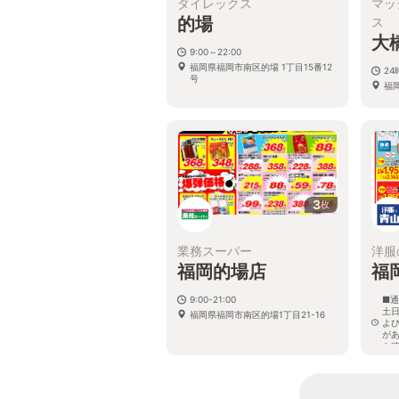
ダイレックス
マッ
的場
ス
大
9:00～22:00
福岡県福岡市南区的場 1丁目15番12
2
号
福岡
3
枚
業務スーパー
洋服
福岡的場店
福
9:00-21:00
■通
土日
福岡県福岡市南区的場1丁目21-16
よ
が
を
福
18