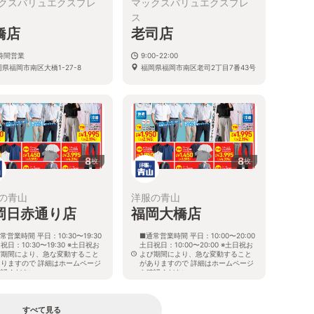
クスバリュエクスプレ
マックスバリュエクスプレ
ス
橋店
老司店
4時間営業
9:00-22:00
県福岡市南区大橋1-27-8
福岡県福岡市南区老司2丁目7番43号
8
8
枚
枚
の青山
洋服の青山
岡日赤通り店
福岡大橋店
常営業時間 平日：10:30〜19:30
■通常営業時間 平日：10:00〜20:00
祝日：10:30〜19:30 ※土日祝お
土日祝日：10:00〜20:00 ※土日祝お
び期間により、急な変動すること
よび期間により、急な変動すること
ありますので 詳細はホームページ
がありますので 詳細はホームページ
確認ください
を確認ください
岡県福岡市南区那の川一丁目23番
福岡県福岡市南区向野二丁目3番12
号
号
すべて見る