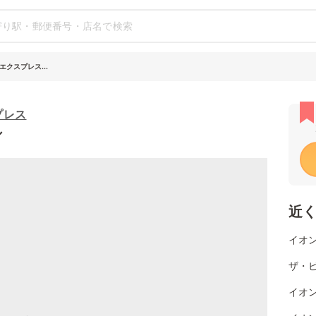
クスプレス...
プレス
シ
近
イオン
ザ・ビ
イオン