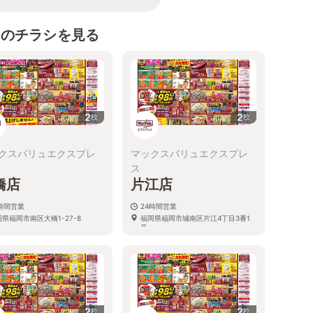
スのチラシを見る
2
2
枚
枚
クスバリュエクスプレ
マックスバリュエクスプレ
ス
橋店
片江店
4時間営業
24時間営業
県福岡市南区大橋1-27-8
福岡県福岡市城南区片江4丁目3番1
号
2
2
枚
枚