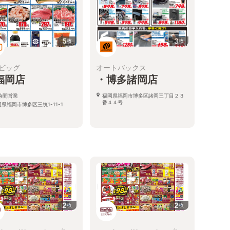
5
3
枚
枚
ビッグ
オートバックス
福岡店
・博多諸岡店
4時間営業
福岡県福岡市博多区諸岡三丁目２３
番４４号
県福岡市博多区三筑1-11-1
2
2
枚
枚