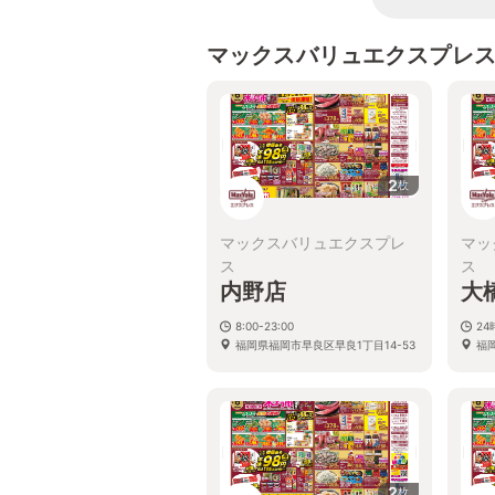
マックスバリュエクスプレ
2
枚
マックスバリュエクスプレ
マッ
ス
ス
内野店
大
8:00-23:00
2
福岡県福岡市早良区早良1丁目14-53
福岡
2
枚