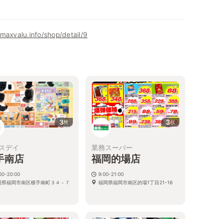
maxvalu.info/shop/detail/9
3
3
枚
枚
スデイ
業務スーパー
手南店
福岡的場店
00-20:00
9:00-21:00
岡県福岡市南区横手南町３４－７
福岡県福岡市南区的場1丁目21-16