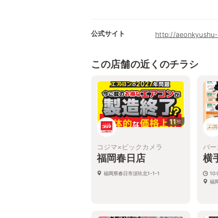
公式サイト
http://aeonkyushu-
この店舗の近くのチラシ
11
枚
コジマ×ビックカメラ
バー
福岡春日店
横
福岡県春日市須玖北1-1-1
10:
福