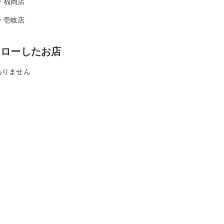
 福岡店
 壱岐店
ォローしたお店
ありません