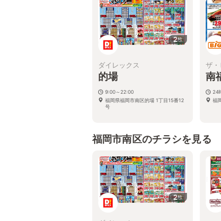
2
枚
ダイレックス
ザ・
的場
南
9:00～22:00
2
福岡県福岡市南区的場 1丁目15番12
福岡
号
福岡市南区のチラシを見る
2
枚