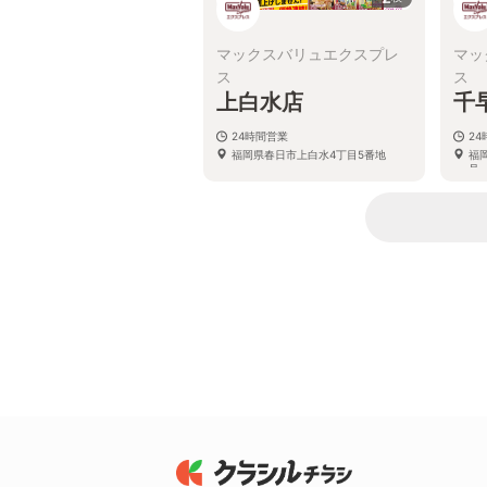
マックスバリュエクスプレ
マッ
ス
ス
上白水店
千
24時間営業
2
福岡県春日市上白水4丁目5番地
福
号