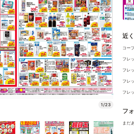
近
コー
フレッ
フレッ
フレ
フレッ
1/23
フ
まだ