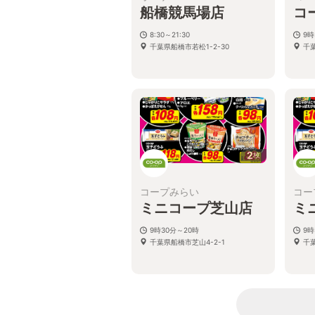
船橋競馬場店
コ
8:30～21:30
9時
千葉県船橋市若松1-2-30
千
2
枚
コープみらい
コー
ミニコープ芝山店
ミ
9時30分～20時
9時
千葉県船橋市芝山4-2-1
千葉