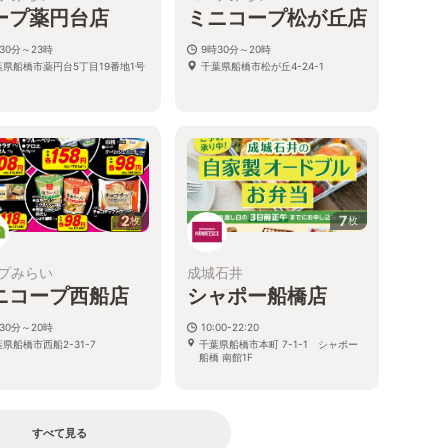
ープ薬円台店
ミニコープ松が丘店
30分～23時
9時30分～20時
葉県船橋市薬円台5丁目19番地1号
千葉県船橋市松が丘4-24-1
2
7
枚
枚
プみらい
成城石井
ニコープ西船店
シャポー船橋店
30分～20時
10:00-22:20
県船橋市西船2-31-7
千葉県船橋市本町 7-1-1 シャポー
船橋 南館1F
すべて見る