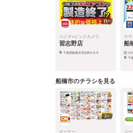
11
枚
コジマ×ビックカメラ
ヤマ
習志野店
船
千葉県船橋市習志野4-5-5
10
千葉
船橋市のチラシを見る
2
枚
オーケー
コー