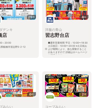
29
8
枚
枚
ダデンキ
洋服の青山
橋店
習志野台店
:00～20:00
■通常営業時間 平日：10:00〜19:30
土日祝日：10:00〜20:00 ※土日祝お
県船橋市習志野5-2-12
よび期間により、急な変動すること
がありますので 詳細はホームページ
を確認ください
千葉県船橋市習志野台五丁目22番15
号
6
2
枚
枚
プみらい
コープみらい