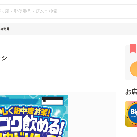
田喜野井
ラシ
お