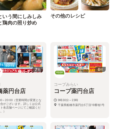
その他のレシピ
という間にしみしみ
と鶏肉の照り炒め
7
6
枚
枚
I
コープみらい
橋薬円台店
コープ薬円台店
:00～20:00（営業時間が変更とな
9時30分～23時
場合がございます。詳しくは公式
千葉県船橋市薬円台5丁目19番地1号
イト各店舗ページにてご確認くだ
い。）
県船橋市薬円台1-6-6