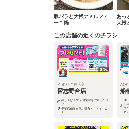
豚バラと大根のミルフィ
あっ
ーユ鍋
大根
この店舗の近くのチラシ
34
枚
くすりの福太郎
AOK
習志野台店
船
詳しくはHPの店舗情報をご覧くださ
10
い
る
サ
千葉県船橋市習志野台４－７４－１
さ
３
千葉