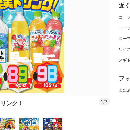
近
コー
コー
コー
ワイ
スギ
フ
まだ
1/7
ドリンク！