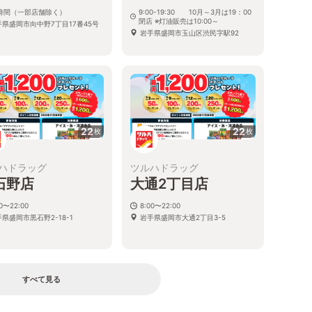
4時間（一部店舗除く）
9:00-19:30 10月～3月は19：00
閉店 ※灯油販売は10:00～
手県盛岡市向中野7丁目17番45号
岩手県盛岡市玉山区渋民字駅92
22
22
枚
枚
ハドラッグ
ツルハドラッグ
石野店
大通2丁目店
00〜22:00
8:00〜22:00
県盛岡市黒石野2-18-1
岩手県盛岡市大通2丁目3-5
すべて見る