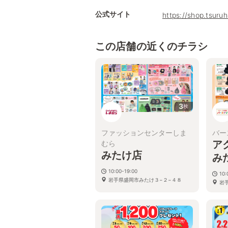
公式サイト
https://shop.tsur
この店舗の近くのチラシ
3
枚
ファッションセンターしま
バー
ア
むら
みたけ店
み
10:00-19:00
10:
岩手県盛岡市みたけ３−２−４８
岩