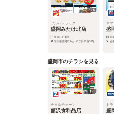
22
枚
ツルハドラッグ
ヤマ
盛岡みたけ北店
盛
9:00〜22:00
10
岩手県盛岡市みたけ2丁目12番10号
岩
盛岡市のチラシを見る
1
枚
全日食チェーン
トラ
舘沢食料品店
盛