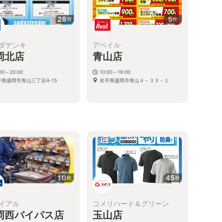
28
5
枚
枚
ダデンキ
アベイル
岡北店
青山店
:00～20:00
10:00～19:00
手県盛岡市青山三丁目4-15
岩手県盛岡市青山４－３３－１
10
45
枚
枚
イアル
コメリハード＆グリーン
岡西バイパス店
玉山店