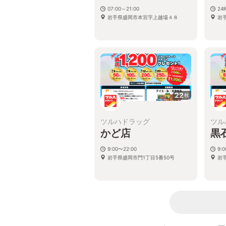
07:00～21:00
2
岩手県盛岡市本宮字上越場４８
岩
22
枚
ツルハドラッグ
ツル
かど店
黒
9:00〜22:00
9:
岩手県盛岡市門1丁目5番50号
岩手