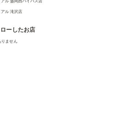
イアル 盛岡西バイパス店
アル 滝沢店
ォローしたお店
ありません