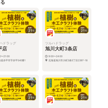
見る
21
21
枚
枚
ハドラッグ
ツルハドラッグ
平店
旭川大町3条店
00〜21:00
9:00〜24:00
海道赤平市字赤平540番1
北海道旭川市大町3条5丁目2397-18
21
21
枚
枚