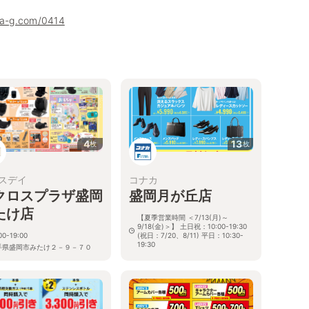
uha-g.com/0414
4
13
枚
枚
スデイ
コナカ
クロスプラザ盛岡
盛岡月が丘店
たけ店
【夏季営業時間 ＜7/13(月)～
9/18(金)＞】 土日祝：10:00-19:30
00-19:00
(祝日：7/20、8/11) 平日：10:30-
19:30
手県盛岡市みたけ２－９－７０
岩手県盛岡市月が丘1-30-51