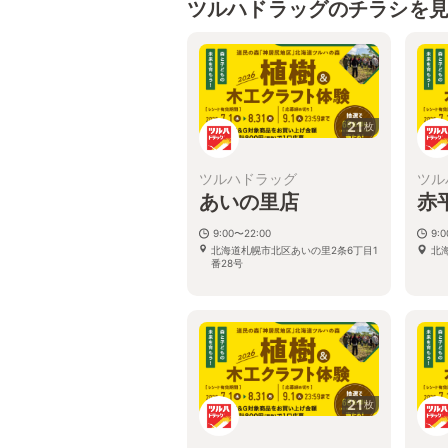
ツルハドラッグのチラシを
21
枚
ツルハドラッグ
ツル
あいの里店
赤
9:00〜22:00
9:
北海道札幌市北区あいの里2条6丁目1
北
番28号
21
枚