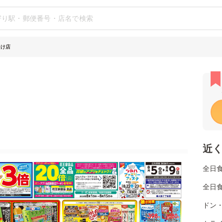
たけ店
近
全日
全日
ドン