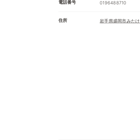
電話番号
0196488710
住所
岩手県盛岡市みたけ3