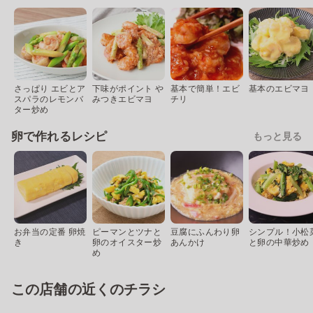
さっぱり エビとア
下味がポイント や
基本で簡単！エビ
基本のエビマヨ
スパラのレモンバ
みつきエビマヨ
チリ
ター炒め
卵で作れるレシピ
もっと見る
お弁当の定番 卵焼
ピーマンとツナと
豆腐にふんわり卵
シンプル！小松
き
卵のオイスター炒
あんかけ
と卵の中華炒め
め
この店舗の近くのチラシ