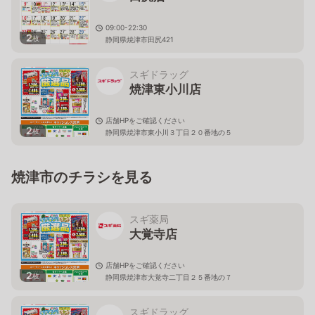
09:00-22:30
2
枚
静岡県焼津市田尻421
スギドラッグ
焼津東小川店
店舗HPをご確認ください
2
枚
静岡県焼津市東小川３丁目２０番地の５
焼津市のチラシを見る
スギ薬局
大覚寺店
店舗HPをご確認ください
2
枚
静岡県焼津市大覚寺二丁目２５番地の７
スギドラッグ