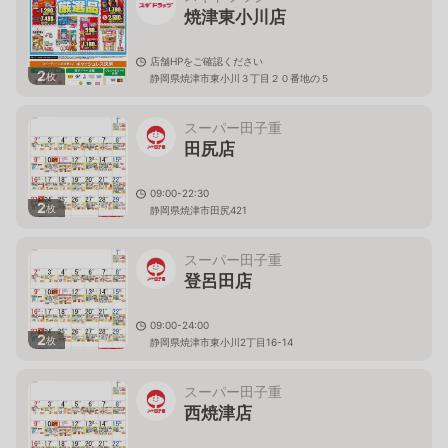
焼津東小川店
店舗HPをご確認ください
2
枚
静岡県焼津市東小川３丁目２０番地の５
スーパー田子重
田尻店
09:00-22:30
2
枚
静岡県焼津市田尻421
スーパー田子重
登呂田店
09:00-24:00
2
枚
静岡県焼津市東小川2丁目16-14
スーパー田子重
西焼津店