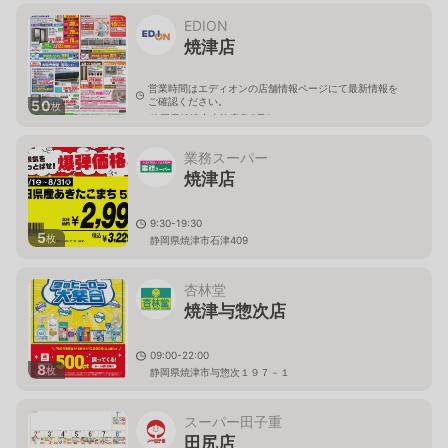
EDION
焼津店
営業時間はエディオンの店舗情報ページにて最新情報を
ご確認ください。
50
枚
静岡県焼津市東祢宜島5番2
業務スーパー
焼津店
9:30-19:30
5
枚
静岡県焼津市石津409
杏林堂
焼津与惣次店
09:00-22:00
8
枚
静岡県焼津市与惣次１９７－１
スーパー田子重
田尻店