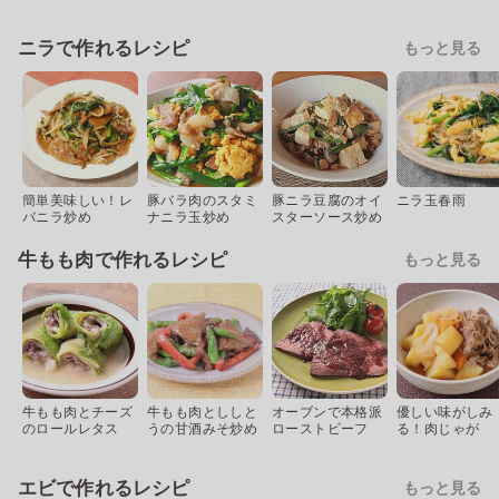
ニラで作れるレシピ
もっと見る
簡単美味しい！レ
豚バラ肉のスタミ
豚ニラ豆腐のオイ
ニラ玉春雨
バニラ炒め
ナニラ玉炒め
スターソース炒め
牛もも肉で作れるレシピ
もっと見る
牛もも肉とチーズ
牛もも肉とししと
オーブンで本格派
優しい味がしみ
のロールレタス
うの甘酒みそ炒め
ローストビーフ
る！肉じゃが
エビで作れるレシピ
もっと見る