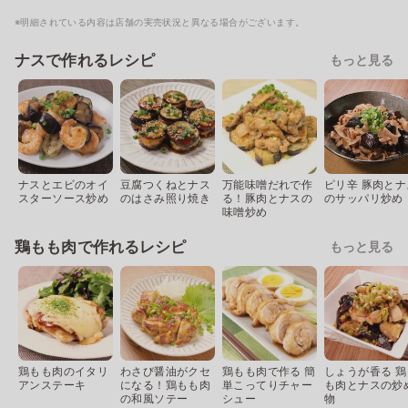
※明細されている内容は店舗の実売状況と異なる場合がございます。
ナスで作れるレシピ
もっと見る
ナスとエビのオイ
豆腐つくねとナス
万能味噌だれで作
ピリ辛 豚肉とナ
スターソース炒め
のはさみ照り焼き
る！豚肉とナスの
のサッパリ炒め
味噌炒め
鶏もも肉で作れるレシピ
もっと見る
鶏もも肉のイタリ
わさび醤油がクセ
鶏もも肉で作る 簡
しょうが香る 鶏
アンステーキ
になる！鶏もも肉
単こってりチャー
も肉とナスの炒
の和風ソテー
シュー
物