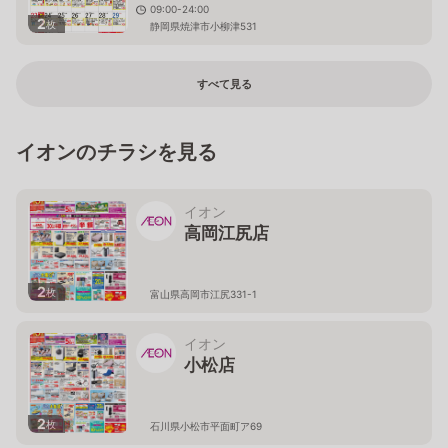
09:00-24:00
2
枚
静岡県焼津市小柳津531
すべて見る
イオンのチラシを見る
イオン
高岡江尻店
2
枚
富山県高岡市江尻331-1
イオン
小松店
2
枚
石川県小松市平面町ア69