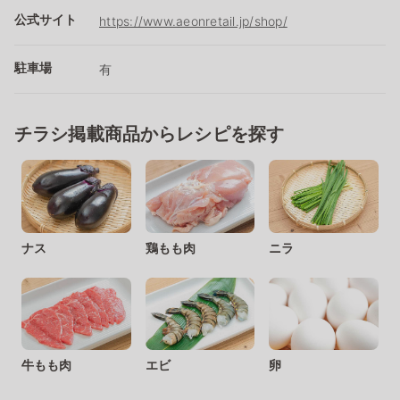
公式サイト
https://www.aeonretail.jp/shop/
駐車場
有
チラシ掲載商品からレシピを探す
ナス
鶏もも肉
ニラ
牛もも肉
エビ
卵