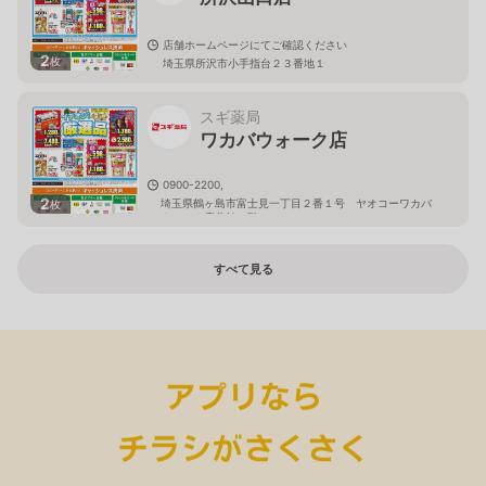
店舗ホームページにてご確認ください
2
枚
埼玉県所沢市小手指台２３番地１
スギ薬局
ワカバウォーク店
0900-2200,
2
埼玉県鶴ヶ島市富士見一丁目２番１号 ヤオコーワカバ
枚
ウォーク店北館１階
すべて見る