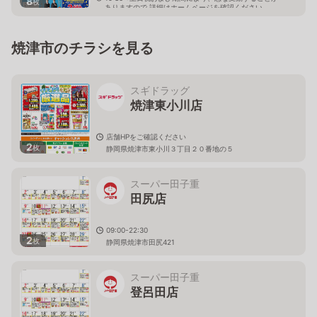
8
枚
ありますので 詳細はホームページを確認ください
静岡県焼津市八楠二丁目29番地の4
焼津市のチラシを見る
スギドラッグ
焼津東小川店
店舗HPをご確認ください
2
枚
静岡県焼津市東小川３丁目２０番地の５
スーパー田子重
田尻店
09:00-22:30
2
枚
静岡県焼津市田尻421
スーパー田子重
登呂田店