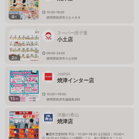
10:00-19:00
4
枚
静岡県焼津市小土４８８
スーパー田子重
小土店
09:00-24:00
2
枚
静岡県焼津市小土558
Joshin
焼津インター店
10:00〜19:00
15
枚
静岡県焼津市越後島385
洋服の青山
焼津店
■通常営業時間 平日：10:30〜19:30 土日祝日：10:00〜
19:30 ※土日祝および期間により、急な変動することが