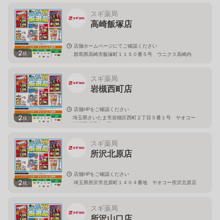
スギ薬局
高崎飯塚店
店舗ホームページにてご確認ください
2
枚
群馬県高崎市飯塚町１１５０番５号 ウニクス高崎内
スギ薬局
岩槻西町店
店舗HPをご確認ください
2
埼玉県さいたま市岩槻区西町２丁目５番１号 ヤオコー
枚
岩槻西町店内１階
スギ薬局
所沢北原店
店舗HPをご確認ください
2
埼玉県所沢市北原町１４０４番地 ヤオコー所沢北原店
枚
内
スギ薬局
所沢山口店