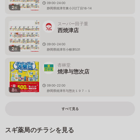
09:00-24:00
2
枚
静岡県焼津市東小川2丁目16-14
スーパー田子重
西焼津店
09:00-24:00
2
枚
静岡県焼津市小柳津531
杏林堂
焼津与惣次店
09:00-22:00
8
枚
静岡県焼津市与惣次１９７－１
すべて見る
スギ薬局のチラシを見る