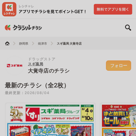
静岡県
焼津市
スギ薬局 大覚寺店
ドラッグストア
スギ薬局
フォロー
大覚寺店のチラシ
最新のチラシ（全2枚）
最終更新：2026/08/04