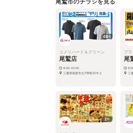
尾鷲市のチラシを見る
48
枚
コメリハード＆グリーン
プラ
尾鷲店
尾
9:00-20:00
9:
三重県尾鷲市古戸野町979-2
三
2
枚