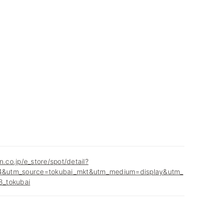
n.co.jp/e_store/spot/detail?
&utm_source=tokubai_mkt&utm_medium=display&utm_
_tokubai