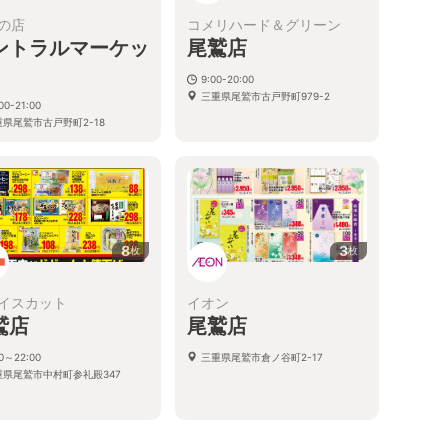
の店
コメリハード＆グリーン
ントラルマーケッ
尾鷲店
9:00-20:00
三重県尾鷲市古戸野町979-2
00-21:00
重県尾鷲市古戸野町2-18
8
3
枚
枚
イスカット
イオン
鷲店
尾鷲店
00～22:00
三重県尾鷲市倉ノ谷町2-17
重県尾鷲市中村町参礼殿347