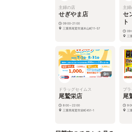
主婦の店
主婦
せぎやま店
セ
ト
09:00-21:00
三重県尾鷲市瀬木山町11-57
09:
三
9
枚
ドラッグセイムス
プラ
尾鷲栄店
尾
8:00～22:00
9:
三重県尾鷲市栄町451-1
三