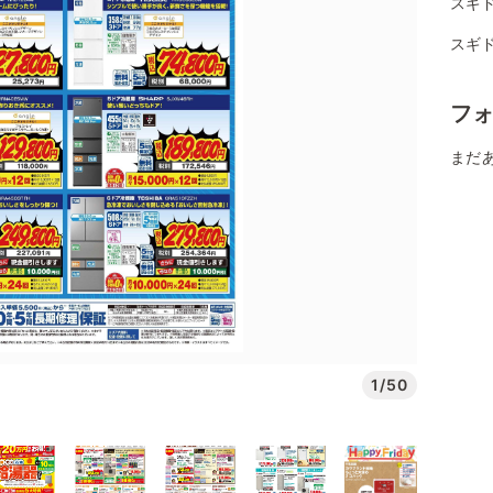
スギ
スギ
フ
まだ
1/50