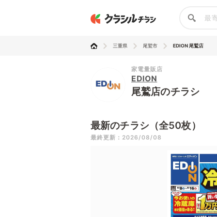
三重県
尾鷲市
EDION 尾鷲店
家電量販店
EDION
尾鷲店のチラシ
最新のチラシ（全50枚）
最終更新：2026/08/08