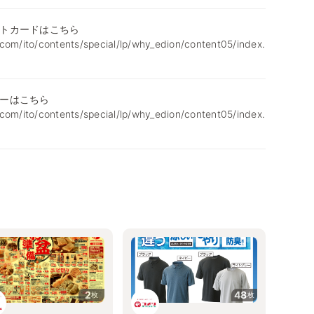
トカードはこちら
com/ito/contents/special/lp/why_edion/content05/index.
ーはこちら
com/ito/contents/special/lp/why_edion/content05/index.
2
48
枚
枚