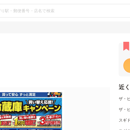
近
ザ・
ザ・
スギ