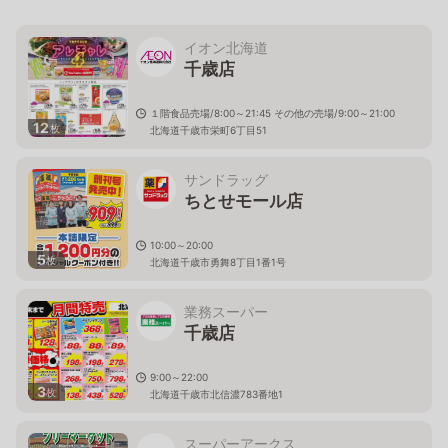
イオン北海道
千歳店
１階食品売場/8:00～21:45 その他の売場/9:00～21:00
12
枚
北海道千歳市栄町6丁目51
サンドラッグ
ちとせモール店
10:00～20:00
5
枚
北海道千歳市勇舞8丁目1番1号
業務スーパー
千歳店
9:00～22:00
3
枚
北海道千歳市北信濃783番地1
スーパーアークス