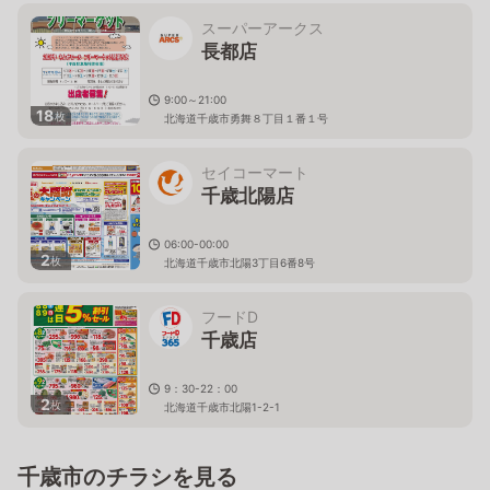
スーパーアークス
長都店
9:00～21:00
18
枚
北海道千歳市勇舞８丁目１番１号
セイコーマート
千歳北陽店
06:00-00:00
2
枚
北海道千歳市北陽3丁目6番8号
フードD
千歳店
9：30-22：00
2
枚
北海道千歳市北陽1-2-1
千歳市のチラシを見る