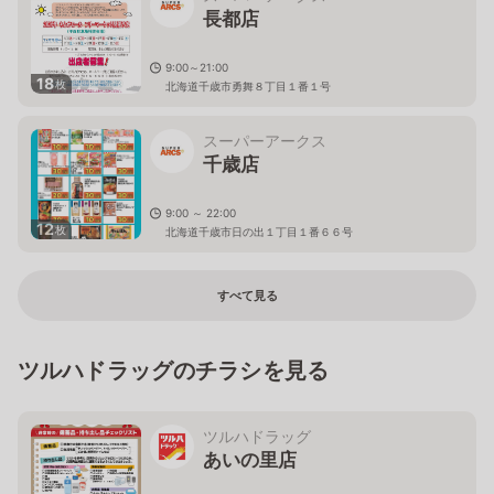
長都店
9:00～21:00
18
枚
北海道千歳市勇舞８丁目１番１号
スーパーアークス
千歳店
9:00 ～ 22:00
12
枚
北海道千歳市日の出１丁目１番６６号
すべて見る
ツルハドラッグのチラシを見る
ツルハドラッグ
あいの里店