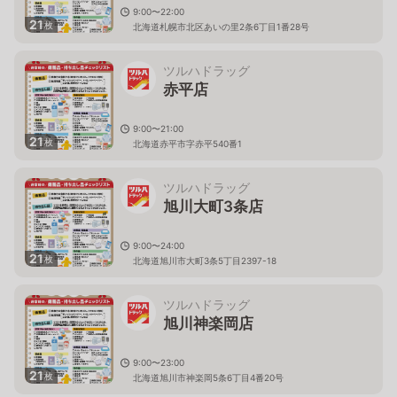
9:00〜22:00
21
枚
北海道札幌市北区あいの里2条6丁目1番28号
ツルハドラッグ
赤平店
9:00〜21:00
21
枚
北海道赤平市字赤平540番1
ツルハドラッグ
旭川大町3条店
9:00〜24:00
21
枚
北海道旭川市大町3条5丁目2397-18
ツルハドラッグ
旭川神楽岡店
9:00〜23:00
21
枚
北海道旭川市神楽岡5条6丁目4番20号