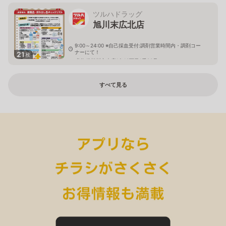
ツルハドラッグ
旭川末広北店
9:00～24:00 ※自己採血受付:調剤営業時間内・調剤コー
ナーにて！
21
枚
北海道旭川市末広1条10丁目1番20号
すべて見る