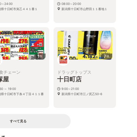
00～24:00
08:00～20:00
潟県十日町市寅乙４４１番１
新潟県十日町市山野田１１番地１
1
7
枚
枚
食チェーン
ドラッグトップス
塚屋
十日町店
30 ～ 19:00
9:00～21:00
潟県十日町市下条４丁目４１１番
新潟県十日町市江ノ尻乙50-6
すべて見る