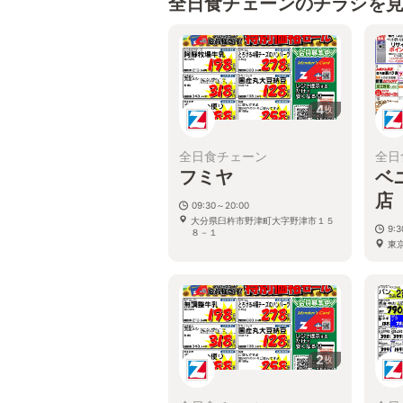
全日食チェーンのチラシを
4
枚
全日食チェーン
全日
フミヤ
ベ
店
09:30～20:00
大分県臼杵市野津町大字野津市１５
9:
８－１
東京
2
枚