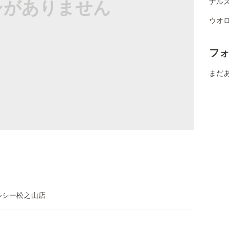
シがありません
ナル
ウオロ
フ
まだ
ルシー松之山店