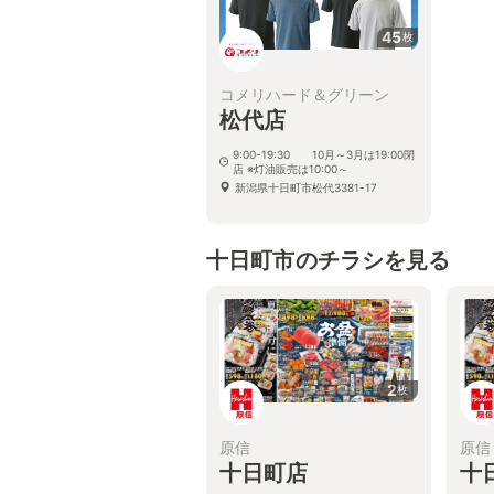
45
枚
コメリハード＆グリーン
松代店
9:00-19:30 10月～3月は19:00閉
店 ※灯油販売は10:00～
新潟県十日町市松代3381-17
十日町市のチラシを見る
2
枚
原信
原信
十日町店
十