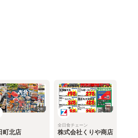
2
1
枚
枚
全日食チェーン
日町北店
株式会社くりや商店