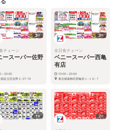
見る
3
3
枚
枚
食チェーン
全日食チェーン
ニースーパー佐野
ベニースーパー西亀
有店
30～20:00
10:00～20:00
都足立区佐野２-27-10
東京都葛飾区西亀有１-１６-７
1
2
枚
枚