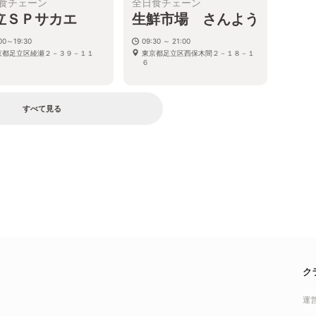
食チェーン
全日食チェーン
立ＳＰサカエ
生鮮市場 さんよう
00～19:30
09:30 ～ 21:00
京都足立区綾瀬２－３９－１１
東京都足立区西保木間２－１８－１
６
すべて見る
ク
運