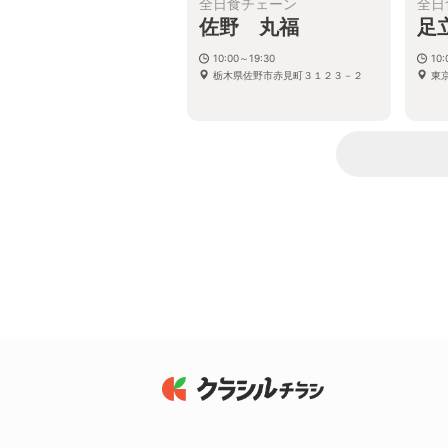
全日食チェーン
全日
佐野 丸福
足
10:00～19:30
10:
栃木県佐野市赤見町３１２３－２
東