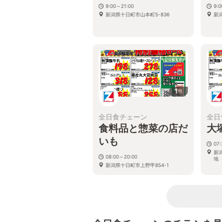
9:00～21:00
9:
新潟県十日町市山本町5-836
新
1
枚
全日食チェーン
全日
食料品と惣菜の店だ
大
いも
07:
新
08:00～20:00
地
新潟県十日町市上野甲854-1