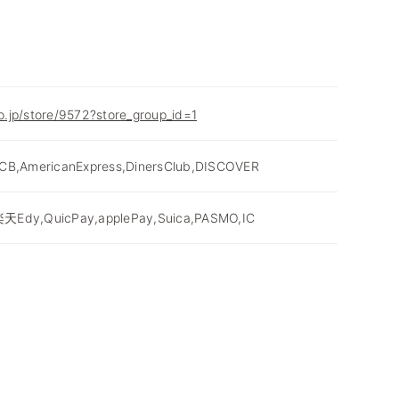
co.jp/store/9572?store_group_id=1
JCB,AmericanExpress,DinersClub,DISCOVER
天Edy,QuicPay,applePay,Suica,PASMO,IC