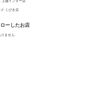
ス 上越インター店
ク くびき店
ォローしたお店
ありません