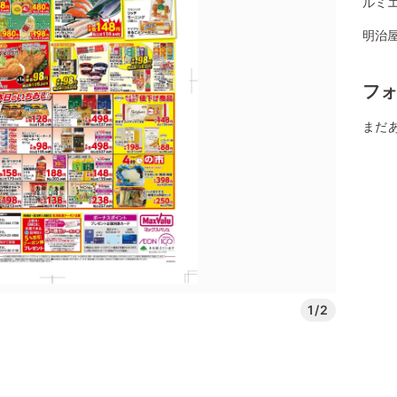
ルミエ
明治
フ
まだ
1/2