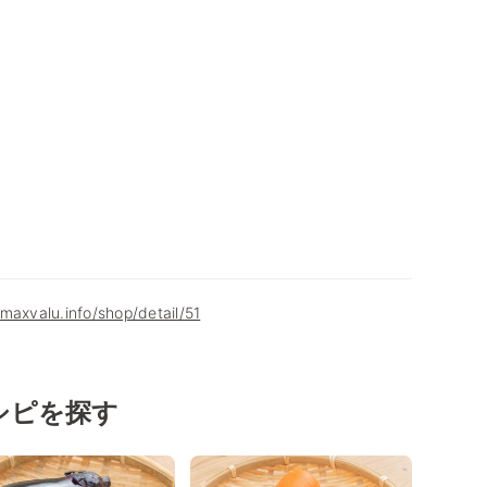
maxvalu.info/shop/detail/51
シピを探す