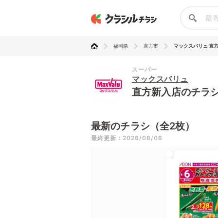
福岡県
直方市
マックスバリュ 直
スーパー
マックスバリュ
直方新入店のチラ
最新のチラシ（全2枚）
最終更新：2026/08/06