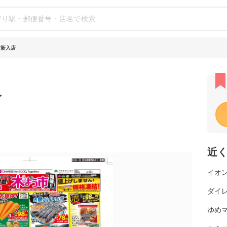
方新入店
シ
近
イオン
ダイレ
ゆめマ