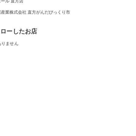
ール 直方店
屋産業株式会社 直方がんだびっくり市
ォローしたお店
ありません