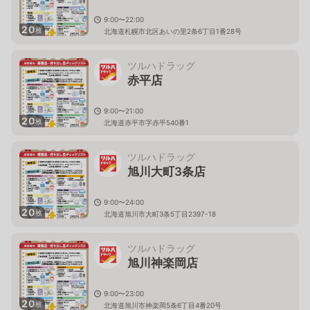
9:00〜22:00
20
枚
北海道札幌市北区あいの里2条6丁目1番28号
ツルハドラッグ
赤平店
9:00〜21:00
20
枚
北海道赤平市字赤平540番1
ツルハドラッグ
旭川大町3条店
9:00〜24:00
20
枚
北海道旭川市大町3条5丁目2397-18
ツルハドラッグ
旭川神楽岡店
9:00〜23:00
20
枚
北海道旭川市神楽岡5条6丁目4番20号