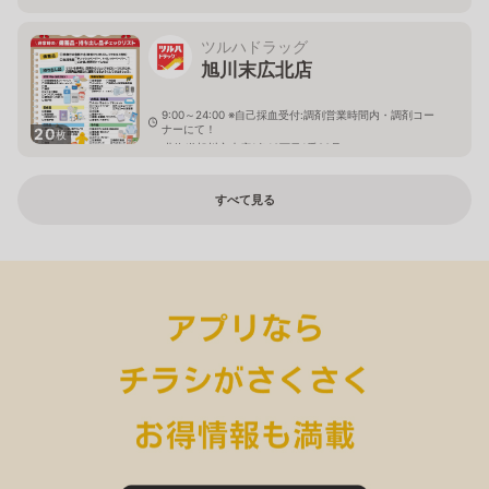
ツルハドラッグ
旭川末広北店
9:00～24:00 ※自己採血受付:調剤営業時間内・調剤コー
ナーにて！
20
枚
北海道旭川市末広1条10丁目1番20号
すべて見る