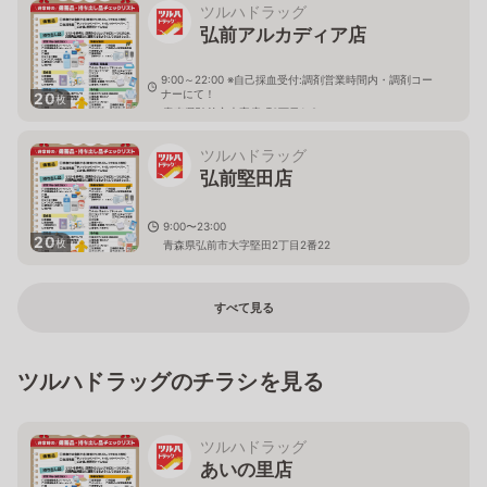
ツルハドラッグ
弘前アルカディア店
9:00～22:00 ※自己採血受付:調剤営業時間内・調剤コー
ナーにて！
20
枚
青森県弘前市大字扇町3丁目1-2
ツルハドラッグ
弘前堅田店
9:00〜23:00
20
枚
青森県弘前市大字堅田2丁目2番22
すべて見る
ツルハドラッグのチラシを見る
ツルハドラッグ
あいの里店