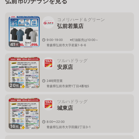
弘前市のチラシを見る
コメリハード＆グリーン
弘前若葉店
9:00-19:00 ※灯油販売は10:00～
41
枚
青森県弘前市大字若葉1-6-6
ツルハドラッグ
安原店
24時間営業
20
枚
青森県弘前市泉野1丁目4番地5
ツルハドラッグ
城東店
8:00〜22:00
16
枚
青森県弘前市大字田園2丁目3-1