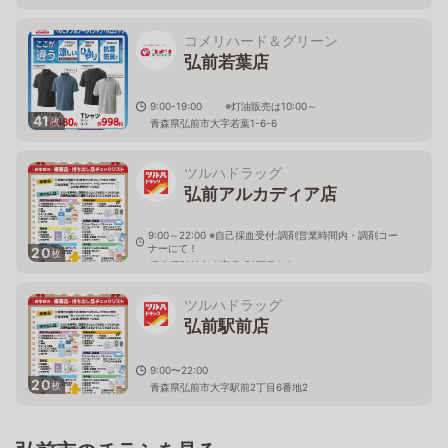
コメリハード＆グリーン
弘前若葉店
9:00-19:00 ※灯油販売は10:00～
41
枚
青森県弘前市大字若葉1-6-6
ツルハドラッグ
弘前アルカディア店
9:00～22:00 ※自己採血受付:調剤営業時間内・調剤コー
ナーにて！
20
枚
青森県弘前市大字扇町3丁目1-2
ツルハドラッグ
弘前駅前店
9:00〜22:00
20
枚
青森県弘前市大字駅前2丁目6番地2