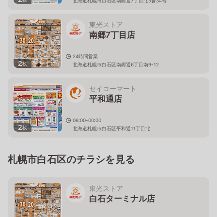
北海道札幌市白石区南郷通7丁目北5番34号
東光ストア
南郷7丁目店
24時間営業
2
枚
北海道札幌市白石区南郷通6丁目南9-12
セイコーマート
平和通店
06:00-00:00
2
枚
北海道札幌市白石区平和通11丁目北
札幌市白石区のチラシを見る
東光ストア
白石ターミナル店