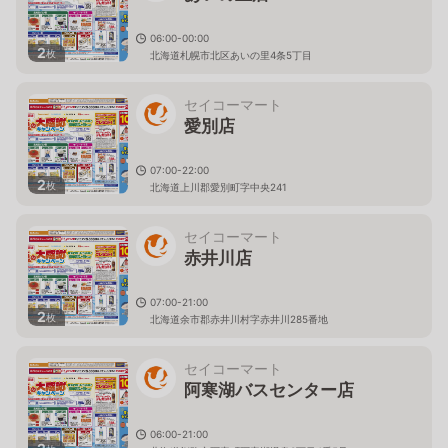
06:00-00:00
2
枚
北海道札幌市北区あいの里4条5丁目
セイコーマート
愛別店
07:00-22:00
2
枚
北海道上川郡愛別町字中央241
セイコーマート
赤井川店
07:00-21:00
2
枚
北海道余市郡赤井川村字赤井川285番地
セイコーマート
阿寒湖バスセンター店
06:00-21:00