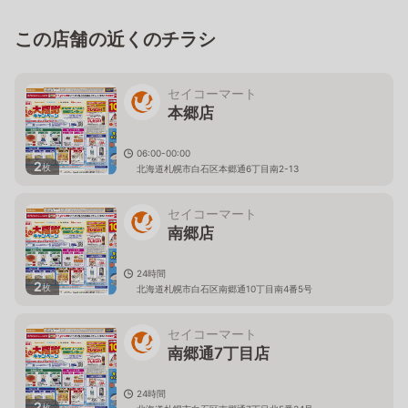
この店舗の近くのチラシ
セイコーマート
本郷店
06:00-00:00
2
枚
北海道札幌市白石区本郷通6丁目南2-13
セイコーマート
南郷店
24時間
2
枚
北海道札幌市白石区南郷通10丁目南4番5号
セイコーマート
南郷通7丁目店
24時間
2
枚