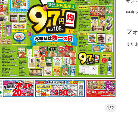
サンマ
中央フ
フ
まだ
1/2