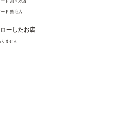
ート 須々万店
ード 熊毛店
ォローしたお店
ありません