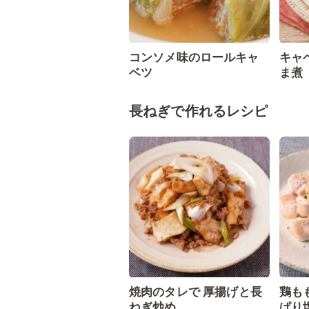
コンソメ味のロールキャ
キャ
ベツ
ま煮
長ねぎで作れるレシピ
焼肉のタレで 厚揚げと長
鶏も
ねぎ炒め
ぱり