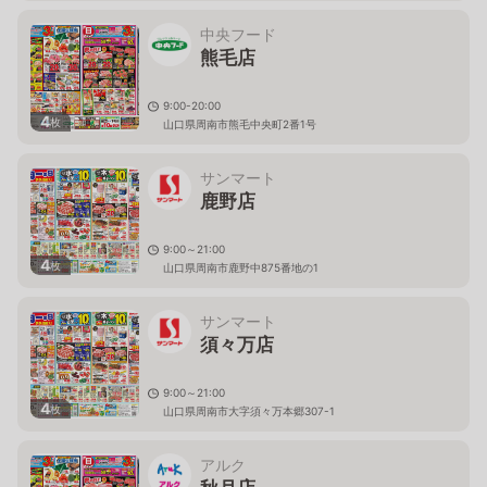
中央フード
熊毛店
9:00-20:00
4
枚
山口県周南市熊毛中央町2番1号
サンマート
鹿野店
9:00～21:00
4
枚
山口県周南市鹿野中875番地の1
サンマート
須々万店
9:00～21:00
4
枚
山口県周南市大字須々万本郷307-1
アルク