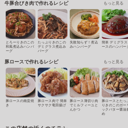
牛豚合びき肉で作れるレシピ
もっと見る
とろーりきのこの
たっぷりきのこの
失敗知らず！煮込
簡単 デミグラス
和風煮込みハンバ
デミグラス煮込み
みハンバーグ
ースのハンバー
ーグ
バーグ
豚ロースで作れるレシピ
もっと見る
豚ロースの南蛮焼
豚ロース肉で 簡単
豚ロース薄切り肉
豚ロースとたっ
き
サクサク竜田揚げ
でミルフィーユと
りきのこのガー
んかつ
ックバター醤油
め