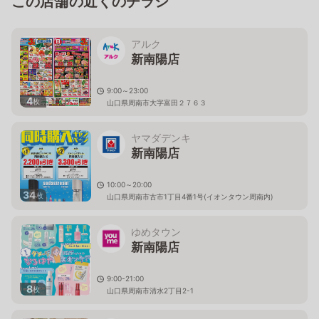
この店舗の近くのチラシ
アルク
新南陽店
9:00～23:00
4
枚
山口県周南市大字富田２７６３
ヤマダデンキ
新南陽店
10:00～20:00
34
枚
山口県周南市古市1丁目4番1号(イオンタウン周南内)
ゆめタウン
新南陽店
9:00-21:00
8
枚
山口県周南市清水2丁目2-1