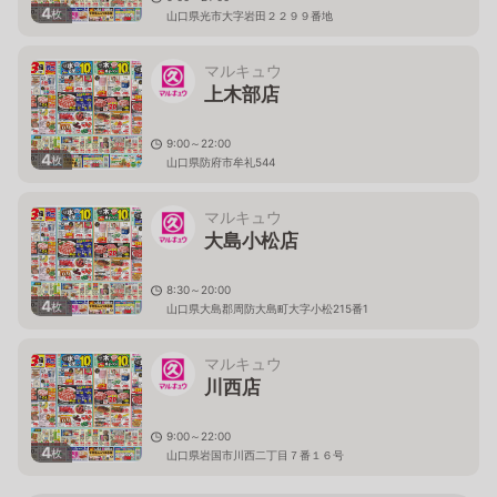
4
枚
山口県光市大字岩田２２９９番地
マルキュウ
上木部店
9:00～22:00
4
枚
山口県防府市牟礼544
マルキュウ
大島小松店
8:30～20:00
4
枚
山口県大島郡周防大島町大字小松215番1
マルキュウ
川西店
9:00～22:00
4
枚
山口県岩国市川西二丁目７番１６号