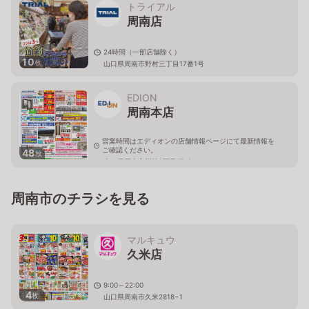
トライアル
周南店
24時間（一部店舗除く）
10
枚
山口県周南市野村三丁目17番1号
EDION
周南本店
営業時間はエディオンの店舗情報ページにて最新情報を
ご確認ください。
48
枚
山口県周南市川崎3丁目17-8
周南市のチラシを見る
マルキュウ
久米店
9:00～22:00
4
枚
山口県周南市久米2818−1