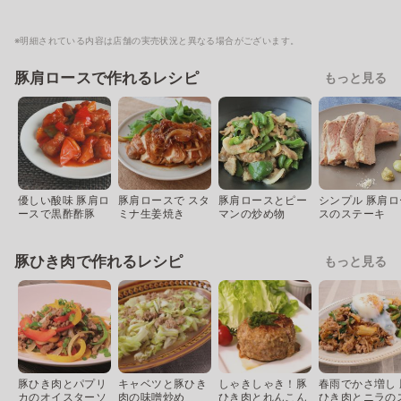
※明細されている内容は店舗の実売状況と異なる場合がございます。
豚肩ロースで作れるレシピ
もっと見る
優しい酸味 豚肩ロ
豚肩ロースで スタ
豚肩ロースとピー
シンプル 豚肩ロ
ースで黒酢酢豚
ミナ生姜焼き
マンの炒め物
スのステーキ
豚ひき肉で作れるレシピ
もっと見る
豚ひき肉とパプリ
キャベツと豚ひき
しゃきしゃき！豚
春雨でかさ増し 
カのオイスターソ
肉の味噌炒め
ひき肉とれんこん
ひき肉とニラの