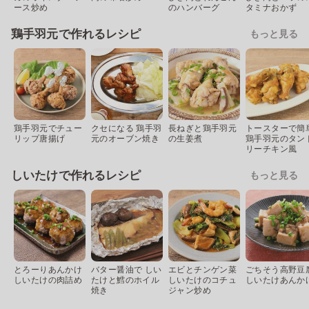
ース炒め
のハンバーグ
タミナおかず
鶏手羽元で作れるレシピ
もっと見る
鶏手羽元でチュー
クセになる 鶏手羽
長ねぎと鶏手羽元
トースターで簡
リップ唐揚げ
元のオーブン焼き
の生姜煮
鶏手羽元のタン
リーチキン風
しいたけで作れるレシピ
もっと見る
とろーりあんかけ
バター醤油で しい
エビとチンゲン菜
ごちそう高野豆
しいたけの肉詰め
たけと鱈のホイル
しいたけのコチュ
しいたけあんか
焼き
ジャン炒め