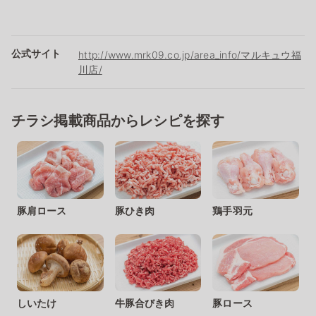
公式サイト
http://www.mrk09.co.jp/area_info/マルキュウ福
川店/
チラシ掲載商品からレシピを探す
豚肩ロース
豚ひき肉
鶏手羽元
しいたけ
牛豚合びき肉
豚ロース