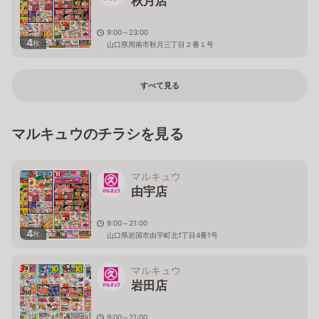
秋月店
9:00～23:00
4
枚
山口県周南市秋月三丁目２番１号
すべて見る
マルキュウのチラシを見る
マルキュウ
由宇店
9:00～21:00
4
枚
山口県岩国市由宇町北1丁目4番1号
マルキュウ
岩田店
9:00～21:00