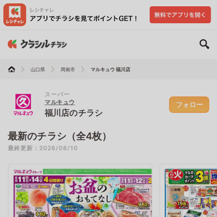
山口県
周南市
マルキュウ 福川店
スーパー
マルキュウ
フォロー
福川店のチラシ
最新のチラシ（全4枚）
最終更新：2026/08/10