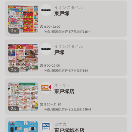
イオンスタイル
東戸塚
8:00~22:00
2
枚
神奈川県横浜市戸塚区品濃町535-1
イオンスタイル
戸塚
9:00-22:00
2
枚
神奈川県横浜市戸塚区吉田町884
オーケー
東戸塚店
8:30～21:30
2
枚
神奈川県横浜市戸塚区品濃町549-8
コナカ
東戸塚総本店