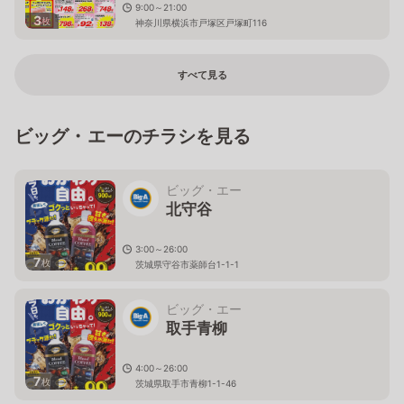
9:00～21:00
3
枚
神奈川県横浜市戸塚区戸塚町116
すべて見る
ビッグ・エーのチラシを見る
ビッグ・エー
北守谷
3:00～26:00
7
枚
茨城県守谷市薬師台1-1-1
ビッグ・エー
取手青柳
4:00～26:00
7
枚
茨城県取手市青柳1-1-46