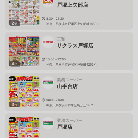
戸塚上矢部店
8:30～21:30
2
枚
神奈川県横浜市戸塚区上矢部町1880-1
三和
サクラス戸塚店
10:00～22:00
4
枚
神奈川県横浜市戸塚区戸塚町4253-1
業務スーパー
山手台店
9:00～21:30
3
枚
神奈川県横浜市戸塚区鳥が丘14-2
業務スーパー
戸塚店