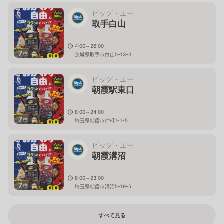
ビッグ・エー
取手白山
4:00～26:00
7
枚
茨城県取手市白山5-13-3
ビッグ・エー
朝霞駅東口
8:00～24:00
7
枚
埼玉県朝霞市仲町1-1-5
ビッグ・エー
朝霞溝沼
8:00～23:00
7
枚
埼玉県朝霞市溝沼5-19-5
すべて見る