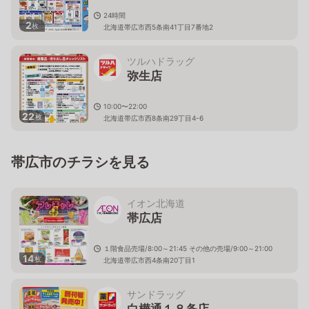
24時間
2
枚
北海道帯広市西5条南41丁目7番地2
ツルハドラッグ
弥生店
10:00〜22:00
22
枚
北海道帯広市西8条南29丁目4-6
帯広市のチラシを見る
イオン北海道
帯広店
１階食品売場/8:00～21:45 その他の売場/9:00～21:00
14
枚
北海道帯広市西4条南20丁目1
サンドラッグ
白樺通１８条店