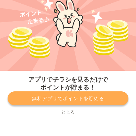
今すぐアプリをダウンロードする
アプリでチラシを見るだけで
ポイントが貯まる！
無料アプリでポイントを貯める
プライバシーポリシー
利用規約
運営会社
サービスに関してのお問い合わせ
チラシ掲載をお考えの方
とじる
Copyright© Kurashiru, Inc. All Rights Reserved.