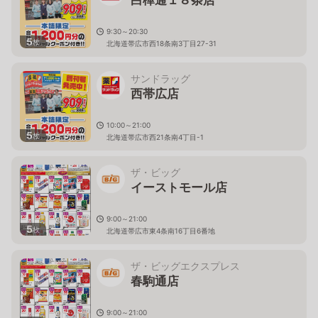
9:30～20:30
5
枚
北海道帯広市西18条南3丁目27-31
サンドラッグ
西帯広店
10:00～21:00
5
枚
北海道帯広市西21条南4丁目-1
ザ・ビッグ
イーストモール店
9:00～21:00
5
枚
北海道帯広市東4条南16丁目6番地
ザ・ビッグエクスプレス
春駒通店
9:00～21:00