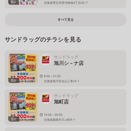
5
枚
北海道帯広市西19条南4丁目25-7
すべて見る
サンドラッグのチラシを見る
サンドラッグ
旭川シ－ナ店
9:00～21:00
5
枚
北海道旭川市永山三条15-1
サンドラッグ
旭町店
10:00～20:00
5
枚
北海道釧路市川上町9-7