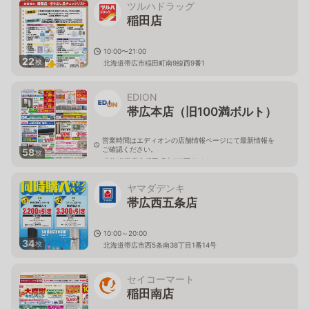
ツルハドラッグ
稲田店
10:00〜21:00
22
枚
北海道帯広市稲田町南9線西9番1
EDION
帯広本店（旧100満ボルト）
営業時間はエディオンの店舗情報ページにて最新情報を
ご確認ください。
58
枚
北海道帯広市稲田町南9線西11-1
ヤマダデンキ
帯広西五条店
10:00～20:00
34
枚
北海道帯広市西5条南38丁目1番14号
セイコーマート
稲田南店