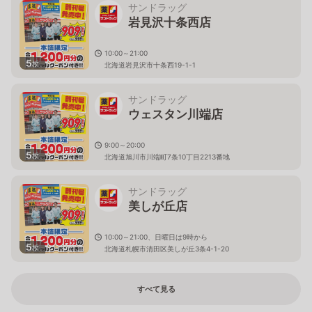
サンドラッグ
岩見沢十条西店
10:00～21:00
5
枚
北海道岩見沢市十条西19-1-1
サンドラッグ
ウェスタン川端店
9:00～20:00
5
枚
北海道旭川市川端町7条10丁目2213番地
サンドラッグ
美しが丘店
10:00～21:00、日曜日は9時から
5
枚
北海道札幌市清田区美しが丘3条4-1-20
すべて見る