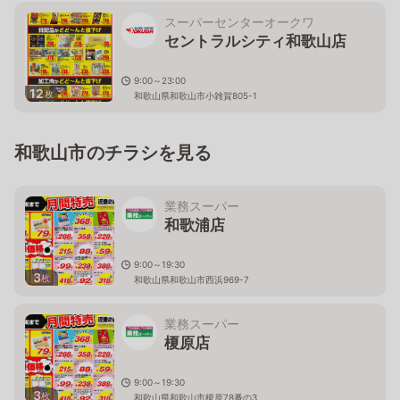
スーパーセンターオークワ
セントラルシティ和歌山店
9:00～23:00
12
枚
和歌山県和歌山市小雑賀805-1
和歌山市のチラシを見る
業務スーパー
和歌浦店
9:00～19:30
3
枚
和歌山県和歌山市西浜969-7
業務スーパー
榎原店
9:00～19:30
3
枚
和歌山県和歌山市榎原78番の3