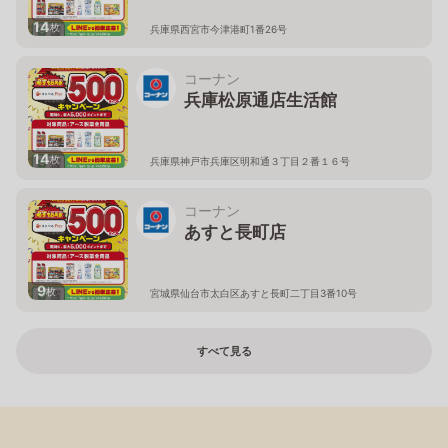
14
枚
兵庫県西宮市今津港町1番26号
コーナン
兵庫松原通店生活館
14
枚
兵庫県神戸市兵庫区明和通３丁目２番１６号
コーナン
あすと長町店
9
枚
宮城県仙台市太白区あすと長町二丁目3番10号
すべて見る