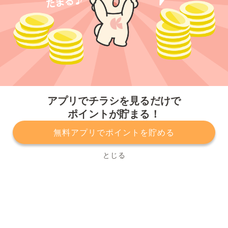
今すぐアプリをダウンロードする
アプリでチラシを見るだけで
ポイントが貯まる！
無料アプリでポイントを貯める
プライバシーポリシー
利用規約
運営会社
サービスに関してのお問い合わせ
チラシ掲載をお考えの方
とじる
Copyright© Kurashiru, Inc. All Rights Reserved.