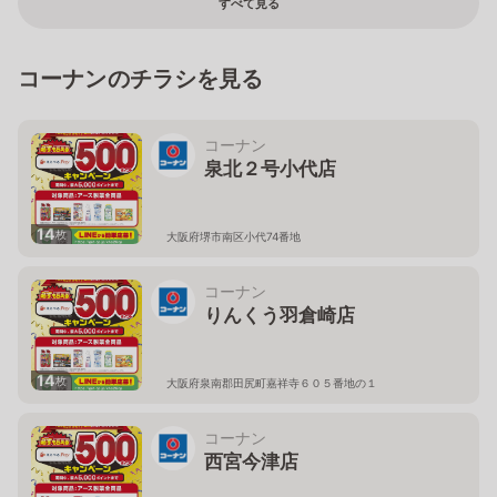
すべて見る
コーナンのチラシを見る
コーナン
泉北２号小代店
14
枚
大阪府堺市南区小代74番地
コーナン
りんくう羽倉崎店
14
枚
大阪府泉南郡田尻町嘉祥寺６０５番地の１
コーナン
西宮今津店