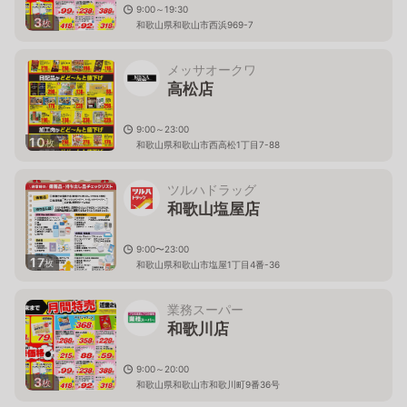
9:00～19:30
3
枚
和歌山県和歌山市西浜969-7
メッサオークワ
高松店
9:00～23:00
10
枚
和歌山県和歌山市西高松1丁目7-88
ツルハドラッグ
和歌山塩屋店
9:00〜23:00
17
枚
和歌山県和歌山市塩屋1丁目4番-36
業務スーパー
和歌川店
9:00～20:00
3
枚
和歌山県和歌山市和歌川町9番36号