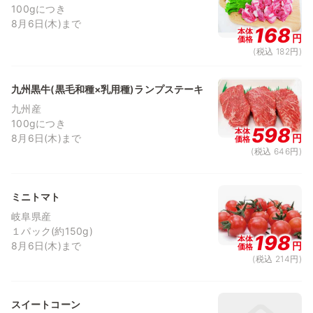
100gにつき
8月6日(木)まで
168
本体
円
価格
(税込 182円)
九州黒牛(黒毛和種×乳用種)ランプステーキ
九州産
100gにつき
598
本体
8月6日(木)まで
円
価格
(税込 646円)
ミニトマト
岐阜県産
１パック(約150g)
198
本体
8月6日(木)まで
円
価格
(税込 214円)
スイートコーン