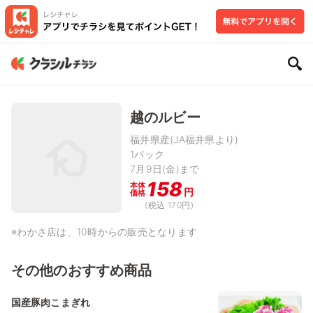
越のルビー
福井県産(JA福井県より)
1パック
7月9日(金)まで
158
本体
円
価格
(税込 170円)
※わかさ店は、10時からの販売となります
その他のおすすめ商品
国産豚肉こまぎれ