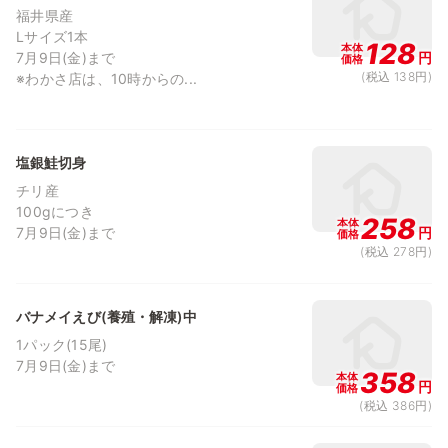
福井県産
Lサイズ1本
128
本体
7月9日(金)まで
円
価格
(税込 138円)
※わかさ店は、10時からの...
塩銀鮭切身
チリ産
100gにつき
258
本体
7月9日(金)まで
円
価格
(税込 278円)
バナメイえび(養殖・解凍)中
1パック(15尾)
7月9日(金)まで
358
本体
円
価格
(税込 386円)