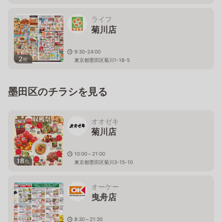
ライフ
菊川店
9:30-24:00
2
枚
東京都墨田区菊川1-18-5
墨田区のチラシを見る
オオゼキ
菊川店
10:00～21:00
18
枚
東京都墨田区菊川3-15-10
オーケー
曳舟店
8:30～21:30