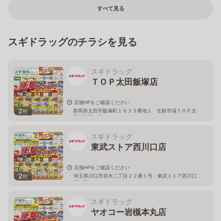
すべて見る
スギドラッグのチラシを見る
スギドラッグ
ＴＯＰ太田飯塚店
店舗HPをご確認ください
2
群馬県太田市飯塚町１９３３番地１ 生鮮市場ＴＯＰ太
枚
田飯塚店１階
スギドラッグ
東武ストア西川口店
店舗HPをご確認ください
2
埼玉県川口市並木二丁目２２番１号 東武ストア西川口
枚
店２階
スギドラッグ
ヤオコー岩槻本丸店