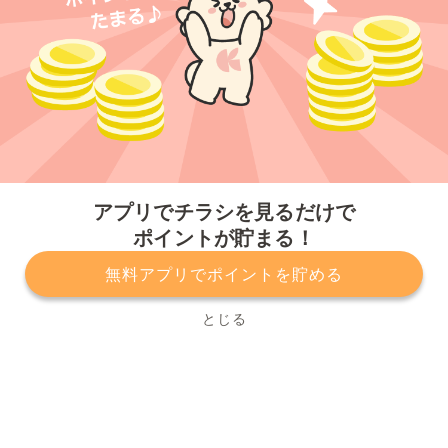
今すぐアプリをダウンロードする
アプリでチラシを見るだけで
ポイントが貯まる！
無料アプリでポイントを貯める
プライバシーポリシー
利用規約
運営会社
サービスに関してのお問い合わせ
チラシ掲載をお考えの方
とじる
Copyright© Kurashiru, Inc. All Rights Reserved.