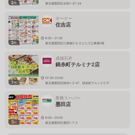
2
枚
東京都墨田区京島1-37-24
オーケー
住吉店
8:30～21:30
2
枚
東京都墨田区江東橋5-5-3 ビエラ江東橋1階
成城石井
錦糸町テルミナ2店
07:30-23:00
7
枚
東京都墨田区錦糸1-2-47 錦糸町テルミナ2 1F
業務スーパー
墨田店
9:00～20:00
3
枚
東京都墨田区墨田1-7-2