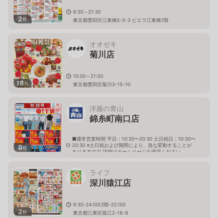
8:30～21:30
2
枚
東京都墨田区江東橋5-5-3 ビエラ江東橋1階
オオゼキ
菊川店
10:00～21:00
18
枚
東京都墨田区菊川3-15-10
洋服の青山
錦糸町南口店
■通常営業時間 平日：10:30〜20:30 土日祝日：10:30〜
20:30 ※土日祝および期間により、急な変動することが
8
枚
ありますので 詳細はホームページを確認ください
東京都墨田区江東橋三丁目9番7号 国宝ビル内
ライフ
深川猿江店
9:30-24:00(2階-22:00)
2
枚
東京都江東区猿江2-16-8