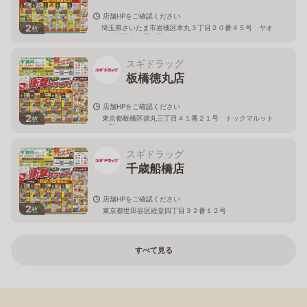
店舗HPをご確認ください
2
埼玉県さいたま市岩槻区本丸３丁目２０番４５号 ヤオ
枚
コー岩槻本丸店２階
スギドラッグ
板橋徳丸店
店舗HPをご確認ください
2
東京都板橋区徳丸三丁目４１番２１号 トックマルット
枚
１階
スギドラッグ
千歳船橋店
店舗HPをご確認ください
2
枚
東京都世田谷区経堂四丁目３２番１２号
すべて見る