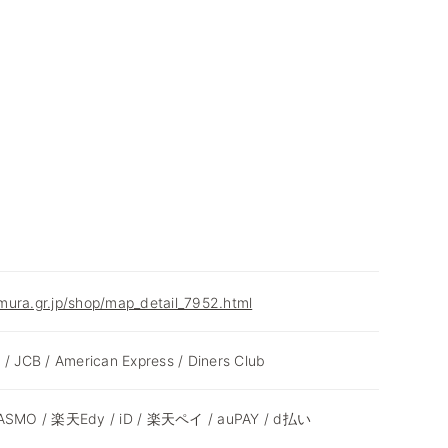
mura.gr.jp/shop/map_detail_7952.html
 / JCB / American Express / Diners Club
 PASMO / 楽天Edy / iD / 楽天ペイ / auPAY / d払い