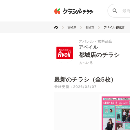
宮崎県
都城市
アベイル 都城店
アパレル・衣料品店
アベイル
都城店のチラシ
あべいる
最新のチラシ（全5枚）
最終更新：2026/08/07