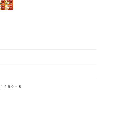
４４５０－８