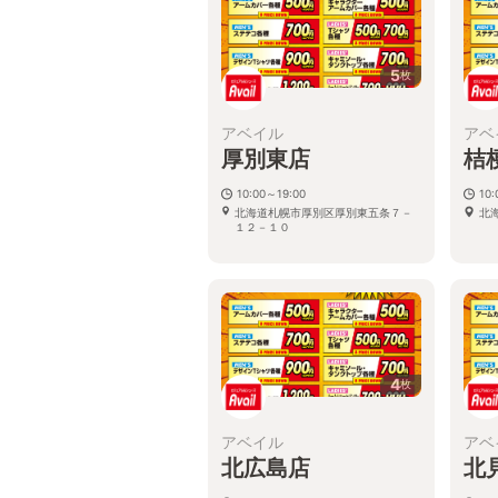
5
枚
アベイル
アベ
厚別東店
桔
10:00～19:00
10:
北海道札幌市厚別区厚別東五条７－
北
１２－１０
4
枚
アベイル
アベ
北広島店
北