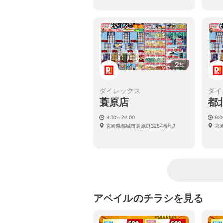
2
枚
ダイレックス
ダイ
蓑原店
都
9:00～22:00
9:
宮崎県都城市蓑原町3254番地7
宮
アベイルのチラシを見る