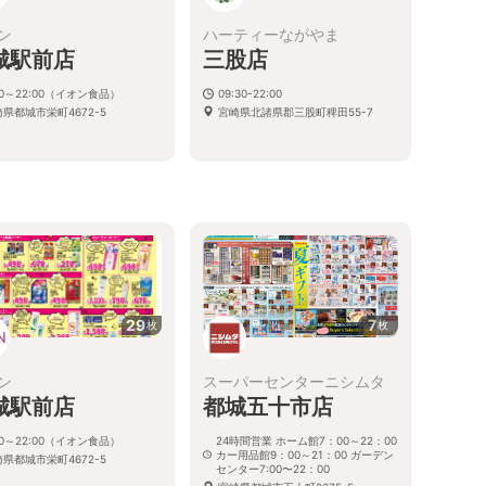
ン
ハーティーながやま
城駅前店
三股店
00～22:00（イオン食品）
09:30-22:00
県都城市栄町4672-5
宮崎県北諸県郡三股町稗田55-7
29
7
枚
枚
ン
スーパーセンターニシムタ
城駅前店
都城五十市店
00～22:00（イオン食品）
24時間営業 ホーム館7：00～22：00
カー用品館9：00～21：00 ガーデン
県都城市栄町4672-5
センター7:00〜22：00