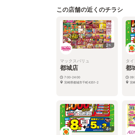
この店舗の近くのチラシ
2
枚
マックスバリュ
タイ
都城店
都
7:00-24:00
09:
宮崎県都城市千町4351-2
宮
4
枚