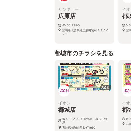
サンキュー
イオ
広原店
都
09:30-22:00
9:
宮崎県北諸県郡三股町宮村２９５０
宮崎
－３
都城市のチラシを見る
34
枚
イオン
イオ
都城店
都
9:00～22:00（1階食品・暮らしの
9:
品）
宮崎
宮崎県都城市早鈴町1990