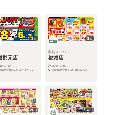
3
3
枚
枚
ヨー
業務スーパー
城郡元店
都城店
30-21:00
9:00〜21:00
崎県都城市郡元町４６３２－４
宮崎県都城市北原町28街区6号
29
4
枚
枚