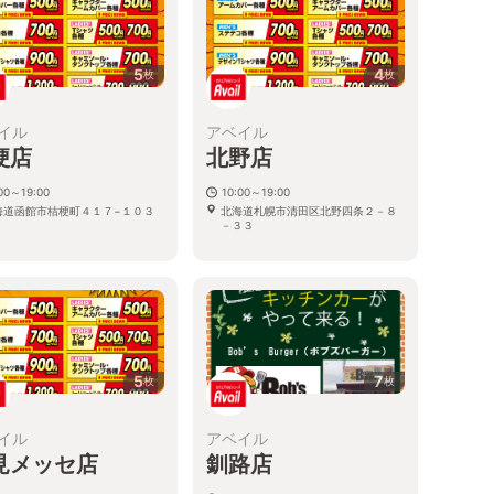
5
4
枚
枚
イル
アベイル
梗店
北野店
00～19:00
10:00～19:00
海道函館市桔梗町４１７−１０３
北海道札幌市清田区北野四条２－８
－３３
5
7
枚
枚
イル
アベイル
見メッセ店
釧路店