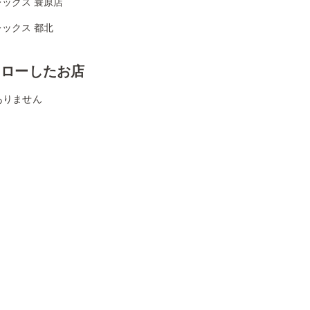
ックス 蓑原店
ックス 都北
ォローしたお店
ありません