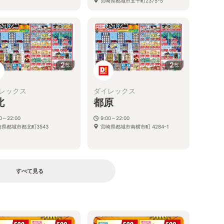
宮崎県都城市五十町2375-5
2
2
枚
枚
レックス
ダイレックス
北
都原
00～22:00
9:00～22:00
崎県都城市都北町3543
宮崎県都城市南横市町 4284-1
すべて見る