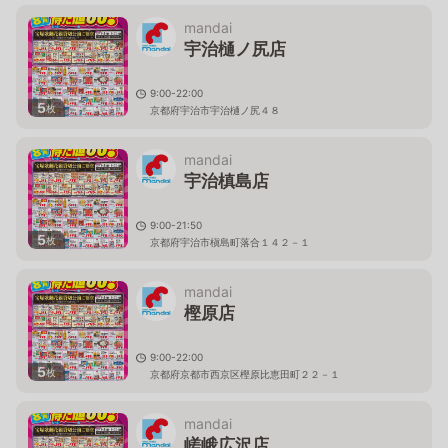
mandai
宇治樋ノ尻店
9:00-22:00
5
枚
京都府宇治市宇治樋ノ尻４８
mandai
宇治槙島店
9:00-21:50
5
枚
京都府宇治市槇島町落合１４２－１
mandai
樫原店
9:00-22:00
5
枚
京都府京都市西京区樫原比恵田町２２－１
mandai
嵯峨広沢店