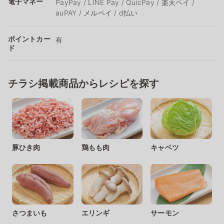
電子マネー
PayPay / LINE Pay / QuicPay / 楽天ペイ /
auPAY / メルペイ / d払い
ポイントカー
有
ド
チラシ掲載商品からレシピを探す
豚ひき肉
鶏もも肉
キャベツ
さつまいも
エリンギ
サーモン