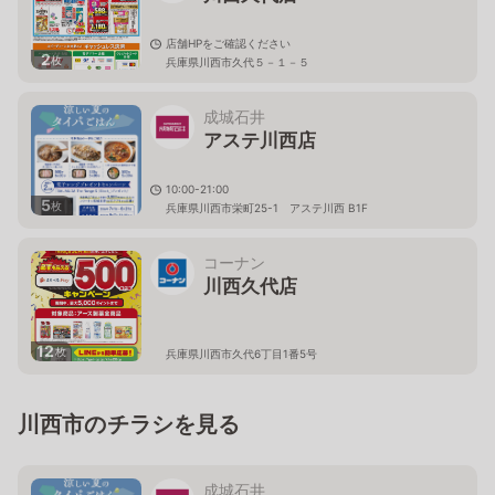
店舗HPをご確認ください
2
枚
兵庫県川西市久代５－１－５
成城石井
アステ川西店
10:00-21:00
5
枚
兵庫県川西市栄町25-1 アステ川西 B1F
コーナン
川西久代店
12
枚
兵庫県川西市久代6丁目1番5号
川西市のチラシを見る
成城石井