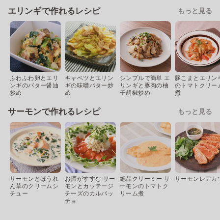
エリンギで作れるレシピ
もっと見る
ふわふわ卵とエリ
キャベツとエリン
シンプルで簡単 エ
豚こまとエリン
ンギのバター醤油
ギの味噌バター炒
リンギと豚肉の柚
のトマトクリー
炒め
め
子胡椒炒め
煮
サーモンで作れるレシピ
もっと見る
サーモンとほうれ
お酒がすすむ サー
絶品クリーミー サ
サーモンレアカ
ん草のクリームシ
モンとカッテージ
ーモンのトマトク
チュー
チーズのカルパッ
リーム煮
チョ