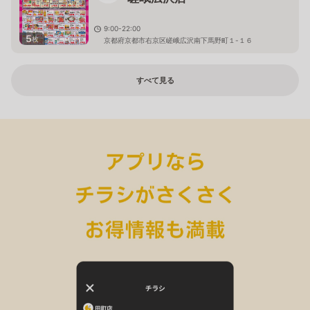
9:00-22:00
5
枚
京都府京都市右京区嵯峨広沢南下馬野町１-１６
すべて見る