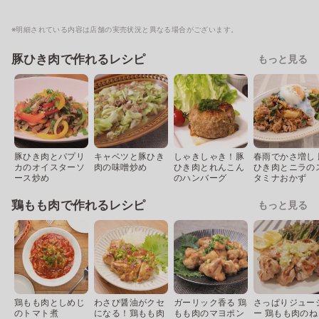
※明細されている内容は店舗の実売状況と異なる場合がございます。
豚ひき肉で作れるレシピ
もっと見る
豚ひき肉とパプリ
キャベツと豚ひき
しゃきしゃき！豚
春雨でかさ増し 
カのオイスターソ
肉の味噌炒め
ひき肉とれんこん
ひき肉とニラの
ース炒め
のハンバーグ
タミナおかず
鶏もも肉で作れるレシピ
もっと見る
鶏もも肉としめじ
わさび醤油がクセ
ガーリック香る 鶏
さっぱりジュー
のトマト煮
になる！鶏もも肉
もも肉のマヨポン
ー 鶏もも肉のね