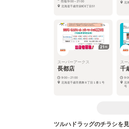
売場/9:00～21:00
北
北海道千歳市栄町6丁目51
21
枚
スーパーアークス
スー
長都店
千
9:00～21:00
9:0
北海道千歳市勇舞８丁目１番１号
北
号
ツルハドラッグのチラシを