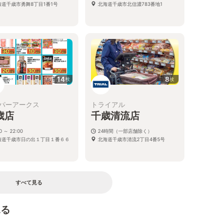
海道千歳市勇舞8丁目1番1号
北海道千歳市北信濃783番地1
14
8
枚
枚
パーアークス
トライアル
歳店
千歳清流店
0 ～ 22:00
24時間（一部店舗除く）
海道千歳市日の出１丁目１番６６
北海道千歳市清流2丁目4番5号
すべて見る
見る