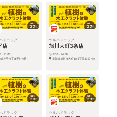
20
20
枚
枚
ハドラッグ
ツルハドラッグ
平店
旭川大町3条店
00〜21:00
9:00〜24:00
海道赤平市字赤平540番1
北海道旭川市大町3条5丁目2397-18
20
20
枚
枚
ハドラッグ
ツルハドラッグ