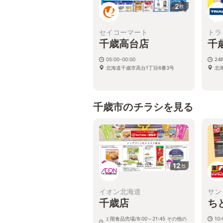
2
枚
セイコーマート
トラ
千歳高台店
千
05:00-00:00
2
北海道千歳市高台1丁目6番3号
北
千歳市のチラシを見る
12
枚
イオン北海道
サン
千歳店
ち
１階食品売場/8:00～21:45 その他の
10