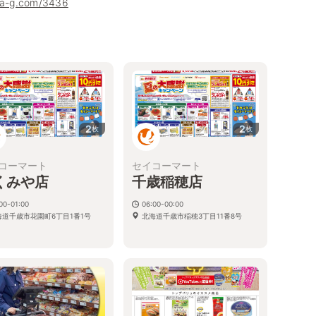
uha-g.com/3436
2
2
枚
枚
コーマート
セイコーマート
くみや店
千歳稲穂店
00-01:00
06:00-00:00
海道千歳市花園町6丁目1番1号
北海道千歳市稲穂3丁目11番8号