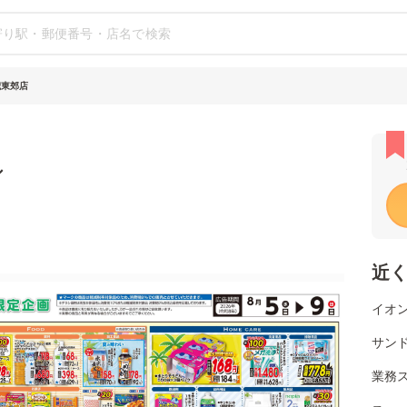
歳東郊店
シ
近
イオン
サン
業務ス