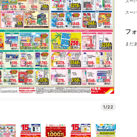
スー
スー
フ
まだ
1/22