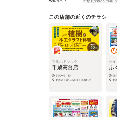
公式サイト
https://shop.tsur
この店舗の近くのチラシ
22
枚
ツルハドラッグ
セイ
千歳高台店
ふ
9:00〜21:50
05:
北海道千歳市高台4丁目3番5号
北