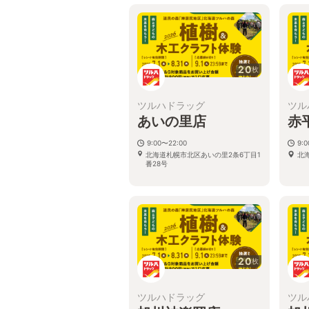
20
枚
ツルハドラッグ
ツル
あいの里店
赤
9:00〜22:00
9:
北海道札幌市北区あいの里2条6丁目1
北
番28号
20
枚
ツルハドラッグ
ツル