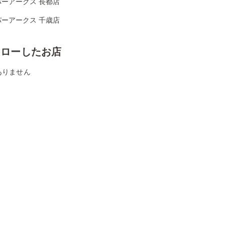
パーアークス 長都店
パーアークス 千歳店
ォローしたお店
ありません