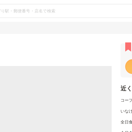
近
コー
いなげ
全日