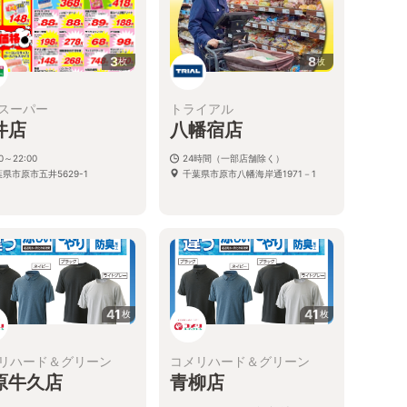
3
8
枚
枚
スーパー
トライアル
井店
八幡宿店
00～22:00
24時間（一部店舗除く）
県市原市五井5629-1
千葉県市原市八幡海岸通1971－1
41
41
枚
枚
リハード＆グリーン
コメリハード＆グリーン
原牛久店
青柳店