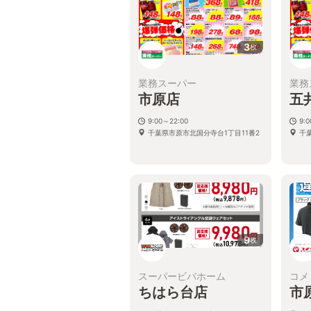
3
枚
業務スーパー
業務
市原店
五
9:00～22:00
9:
千葉県市原市北国分寺台1丁目11番2
千葉
9
枚
スーパービバホーム
コメ
ちはら台店
市