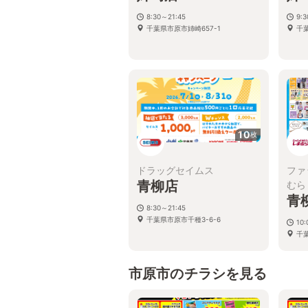
8:30～21:45
9:3
千葉県市原市姉崎657-1
千葉
10
枚
ドラッグセイムス
ファ
青柳店
むら
青
8:30～21:45
千葉県市原市千種3-6-6
10:
千
市原市のチラシを見る