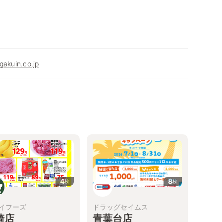
gakuin.co.jp
4
8
枚
枚
イフーズ
ドラッグセイムス
崎店
青葉台店