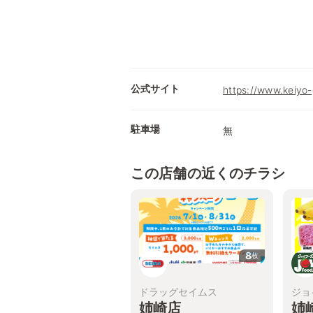
公式サイト
https://www.keiyo-
駐車場
無
この店舗の近くのチラシ
8
枚
ドラッグセイムス
ジョ
姉崎店
姉