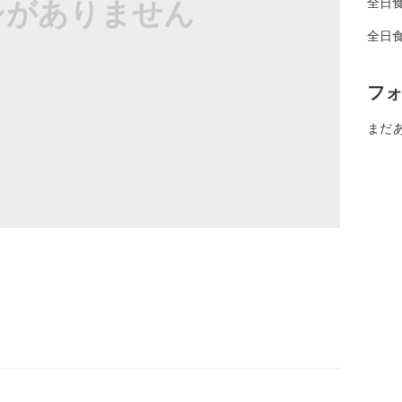
シがありません
全日
全日
フ
まだ