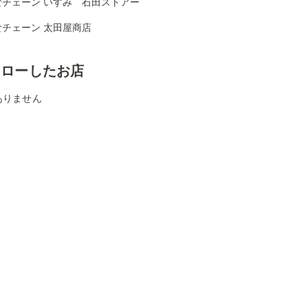
食チェーン いすみ 石田ストアー
食チェーン 太田屋商店
ォローしたお店
ありません