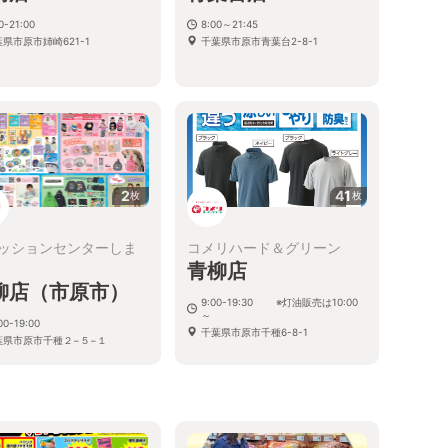
0-21:00
8:00～21:45
県市原市姉崎621-1
千葉県市原市青葉台2-8-1
2
41
枚
枚
ッションセンターしま
コメリハード＆グリーン
青柳店
柳店（市原市）
9:00-19:30 ※灯油販売は10:00
～
00-19:00
千葉県市原市千種6-8-1
葉県市原市千種２−５−１