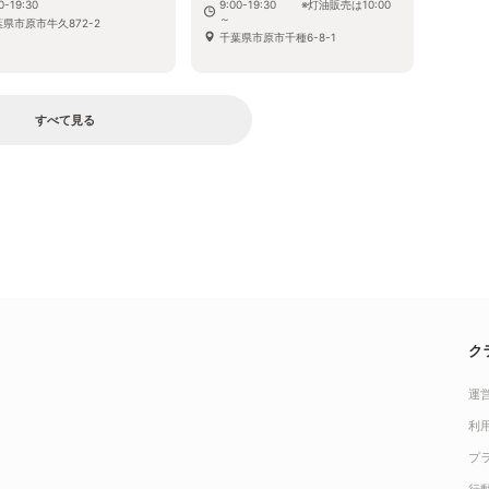
0-19:30
9:00-19:30 ※灯油販売は10:00
～
県市原市牛久872-2
千葉県市原市千種6-8-1
すべて見る
ク
運
利
プ