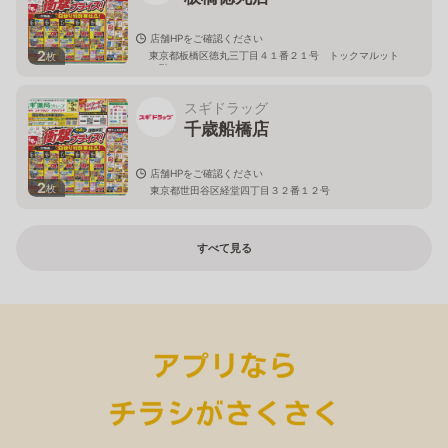
店舗HPをご確認ください
2
東京都板橋区徳丸三丁目４１番２１号 トックマルット
枚
１階
スギドラッグ
千歳船橋店
店舗HPをご確認ください
2
枚
東京都世田谷区経堂四丁目３２番１２号
すべて見る