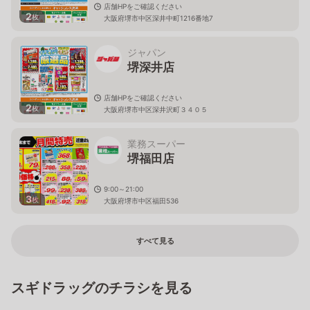
店舗HPをご確認ください
2
枚
大阪府堺市中区深井中町1216番地7
ジャパン
堺深井店
店舗HPをご確認ください
2
枚
大阪府堺市中区深井沢町３４０５
業務スーパー
堺福田店
9:00～21:00
3
枚
大阪府堺市中区福田536
すべて見る
スギドラッグのチラシを見る