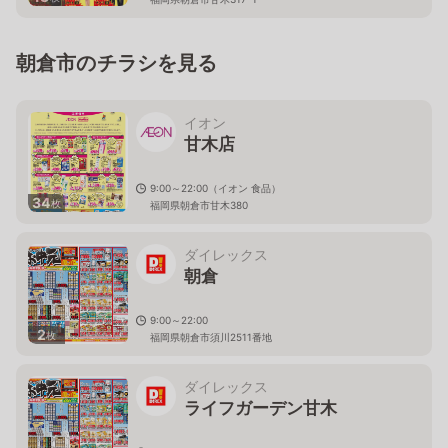
朝倉市のチラシを見る
イオン
甘木店
9:00～22:00（イオン 食品）
34
枚
福岡県朝倉市甘木380
ダイレックス
朝倉
9:00～22:00
2
枚
福岡県朝倉市須川2511番地
ダイレックス
ライフガーデン甘木