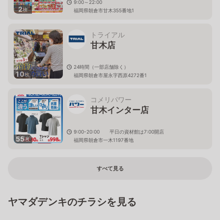
9:00～22:00
2
枚
福岡県朝倉市甘木355番地1
トライアル
甘木店
24時間（一部店舗除く）
10
枚
福岡県朝倉市屋永字西原4272番1
コメリパワー
甘木インター店
9:00-20:00 平日の資材館は7:00開店
55
枚
福岡県朝倉市一木1197番地
すべて見る
ヤマダデンキのチラシを見る