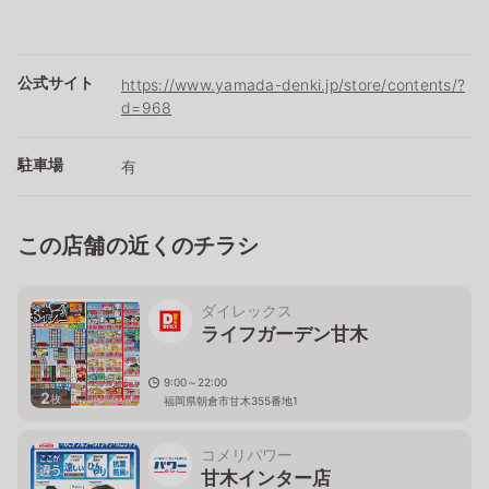
公式サイト
https://www.yamada-denki.jp/store/contents/?
d=968
駐車場
有
この店舗の近くのチラシ
ダイレックス
ライフガーデン甘木
9:00～22:00
2
枚
福岡県朝倉市甘木355番地1
コメリパワー
甘木インター店