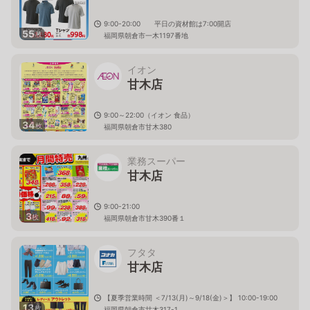
9:00-20:00 平日の資材館は7:00開店
55
枚
福岡県朝倉市一木1197番地
イオン
甘木店
9:00～22:00（イオン 食品）
34
枚
福岡県朝倉市甘木380
業務スーパー
甘木店
9:00-21:00
3
枚
福岡県朝倉市甘木390番１
フタタ
甘木店
【夏季営業時間 ＜7/13(月)～9/18(金)＞】 10:00-19:00
13
枚
福岡県朝倉市甘木317-1