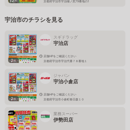
12
枚
京都府宇治市宇治樋ノ尻79番地の1
宇治市のチラシを見る
スギドラッグ
宇治店
店舗HPをご確認ください
2
枚
京都府宇治市宇治弐番７８番地１
ジャパン
宇治小倉店
店舗HPをご確認ください
2
枚
京都府宇治市小倉町春日森１０
業務スーパー
伊勢田店