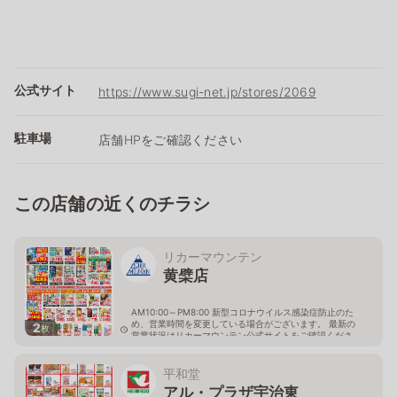
公式サイト
https://www.sugi-net.jp/stores/2069
駐車場
店舗HPをご確認ください
この店舗の近くのチラシ
リカーマウンテン
黄檗店
AM10:00～PM8:00 新型コロナウイルス感染症防止のた
め、営業時間を変更している場合がございます。 最新の
2
枚
営業状況はリカーマウンテン公式サイトをご確認くださ
い。
京都府宇治市五ヶ庄平野51-1
平和堂
アル・プラザ宇治東