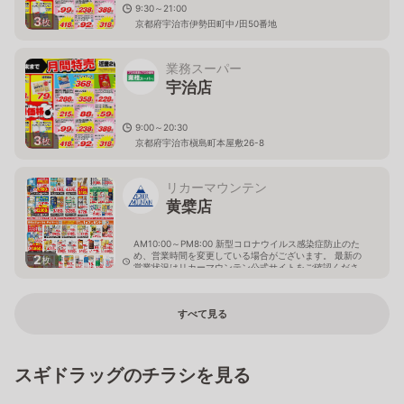
9:30～21:00
3
枚
京都府宇治市伊勢田町中ﾉ田50番地
業務スーパー
宇治店
9:00～20:30
3
枚
京都府宇治市槇島町本屋敷26-8
リカーマウンテン
黄檗店
AM10:00～PM8:00 新型コロナウイルス感染症防止のた
め、営業時間を変更している場合がございます。 最新の
2
枚
営業状況はリカーマウンテン公式サイトをご確認くださ
い。
京都府宇治市五ヶ庄平野51-1
すべて見る
スギドラッグのチラシを見る