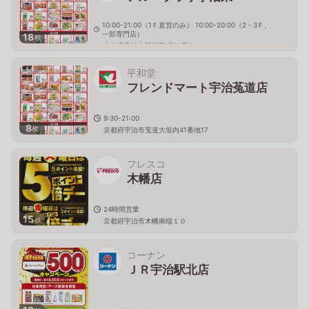
10:00-21:00（1Ｆ直営のみ） 10:00-20:00（2・3Ｆ、
一部専門店）
18
枚
京都府宇治市菟道平町28番地の1
平和堂
フレンドマート宇治菟道店
9:30-21:00
8
枚
京都府宇治市莵道大垣内41番地17
フレスコ
木幡店
24時間営業
15
枚
京都府宇治市木幡南端１０
コーナン
ＪＲ宇治駅北店