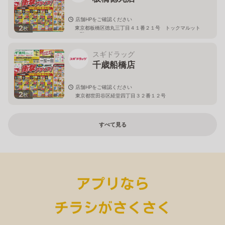
店舗HPをご確認ください
2
東京都板橋区徳丸三丁目４１番２１号 トックマルット
枚
１階
スギドラッグ
千歳船橋店
店舗HPをご確認ください
2
枚
東京都世田谷区経堂四丁目３２番１２号
すべて見る