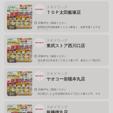
スギドラッグ
ＴＯＰ太田飯塚店
店舗HPをご確認ください
2
群馬県太田市飯塚町１９３３番地１ 生鮮市場ＴＯＰ太
枚
田飯塚店１階
スギドラッグ
東武ストア西川口店
店舗HPをご確認ください
2
埼玉県川口市並木二丁目２２番１号 東武ストア西川口
枚
店２階
スギドラッグ
ヤオコー岩槻本丸店
店舗HPをご確認ください
2
埼玉県さいたま市岩槻区本丸３丁目２０番４５号 ヤオ
枚
コー岩槻本丸店２階
スギドラッグ
板橋徳丸店