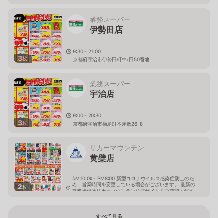
業務スーパー
伊勢田店
9:30～21:00
3
枚
京都府宇治市伊勢田町中ﾉ田50番地
業務スーパー
宇治店
9:00～20:30
3
枚
京都府宇治市槇島町本屋敷26-8
リカーマウンテン
黄檗店
AM10:00～PM8:00 新型コロナウイルス感染症防止のた
め、営業時間を変更している場合がございます。 最新の
2
枚
営業状況はリカーマウンテン公式サイトをご確認くださ
い。
京都府宇治市五ヶ庄平野51-1
すべて見る