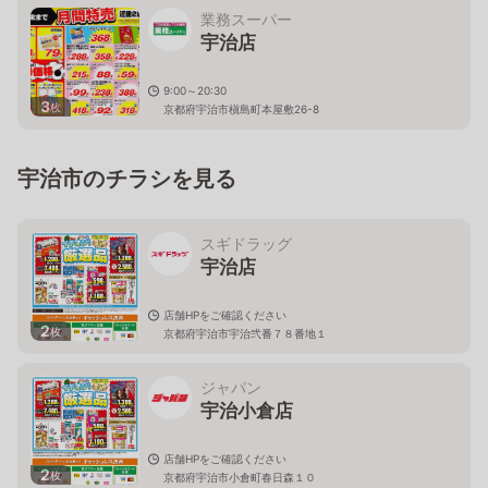
業務スーパー
宇治店
9:00～20:30
3
枚
京都府宇治市槇島町本屋敷26-8
宇治市のチラシを見る
スギドラッグ
宇治店
店舗HPをご確認ください
2
枚
京都府宇治市宇治弐番７８番地１
ジャパン
宇治小倉店
店舗HPをご確認ください
2
枚
京都府宇治市小倉町春日森１０