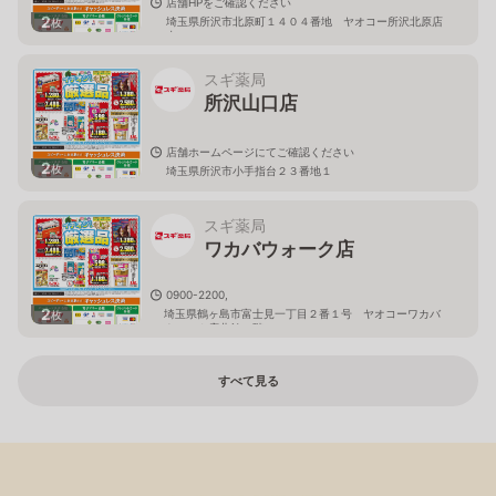
店舗HPをご確認ください
2
埼玉県所沢市北原町１４０４番地 ヤオコー所沢北原店
枚
内
スギ薬局
所沢山口店
店舗ホームページにてご確認ください
2
枚
埼玉県所沢市小手指台２３番地１
スギ薬局
ワカバウォーク店
0900-2200,
2
埼玉県鶴ヶ島市富士見一丁目２番１号 ヤオコーワカバ
枚
ウォーク店北館１階
すべて見る