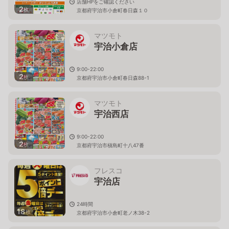
店舗HPをご確認ください
2
枚
京都府宇治市小倉町春日森１０
マツモト
宇治小倉店
9:00-22:00
2
枚
京都府宇治市小倉町春日森88-1
マツモト
宇治西店
9:00-22:00
2
枚
京都府宇治市槇島町十八47番
フレスコ
宇治店
24時間
18
枚
京都府宇治市小倉町老ノ木38-2