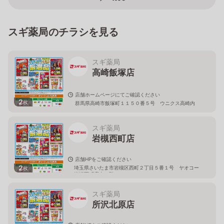
スギ薬局のチラシを見る
スギ薬局
高崎飯塚店
店舗ホームページにてご確認ください
2
枚
群馬県高崎市飯塚町１１５０番５号 ウニクス高崎内
スギ薬局
岩槻西町店
店舗HPをご確認ください
2
埼玉県さいたま市岩槻区西町２丁目５番１号 ヤオコー
枚
岩槻西町店内１階
スギ薬局
所沢北原店