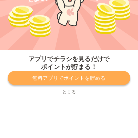
今すぐアプリをダウンロードする
アプリでチラシを見るだけで
ポイントが貯まる！
無料アプリでポイントを貯める
プライバシーポリシー
利用規約
運営会社
サービスに関してのお問い合わせ
チラシ掲載をお考えの方
とじる
Copyright© Kurashiru, Inc. All Rights Reserved.