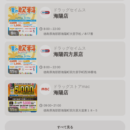
ドラッグセイムス
海陽店
8:00～22:00
9
枚
徳島県海部郡海陽町大里字松ノ本17番
ドラッグセイムス
海陽四方原店
8:00～22:00
11
枚
徳島県海部郡海陽町四方原字町西38番地
ドラッグストアmac
海陽店
09:00~21:00
11
枚
徳島県海部郡海陽町四方原大道東１８−５
すべて見る