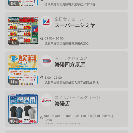
9
枚
徳島県海部郡海陽町大里字松ノ本17番
全日食チェーン
スーパーニシミヤ
09:00～20:00
1
枚
徳島県海部郡海陽町奥浦町内200
ドラッグセイムス
海陽四方原店
8:00～22:00
11
枚
徳島県海部郡海陽町四方原字町西38番地
コメリハード＆グリーン
海陽店
9:00-19:30 10月～3月は19:00閉店 ※灯油販売は
10:00～
46
枚
徳島県海部郡海陽町四方原21-1