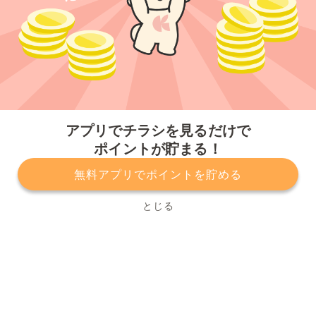
今すぐアプリをダウンロードする
アプリでチラシを見るだけで
ポイントが貯まる！
無料アプリでポイントを貯める
プライバシーポリシー
利用規約
運営会社
サービスに関してのお問い合わせ
チラシ掲載をお考えの方
とじる
Copyright© Kurashiru, Inc. All Rights Reserved.