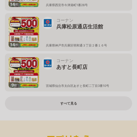
14
枚
兵庫県西宮市今津港町1番26号
コーナン
兵庫松原通店生活館
14
枚
兵庫県神戸市兵庫区明和通３丁目２番１６号
コーナン
あすと長町店
9
枚
宮城県仙台市太白区あすと長町二丁目3番10号
すべて見る