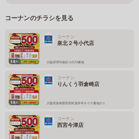
コーナンのチラシを見る
コーナン
泉北２号小代店
14
枚
大阪府堺市南区小代74番地
コーナン
りんくう羽倉崎店
14
枚
大阪府泉南郡田尻町嘉祥寺６０５番地の１
コーナン
西宮今津店