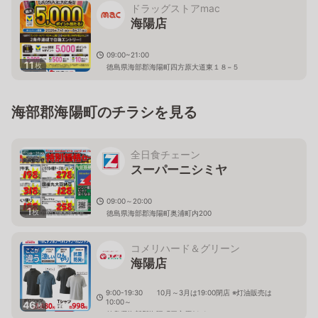
ドラッグストアmac
海陽店
09:00~21:00
11
枚
徳島県海部郡海陽町四方原大道東１８−５
海部郡海陽町のチラシを見る
全日食チェーン
スーパーニシミヤ
09:00～20:00
1
枚
徳島県海部郡海陽町奥浦町内200
コメリハード＆グリーン
海陽店
9:00-19:30 10月～3月は19:00閉店 ※灯油販売は
10:00～
46
枚
徳島県海部郡海陽町四方原21-1