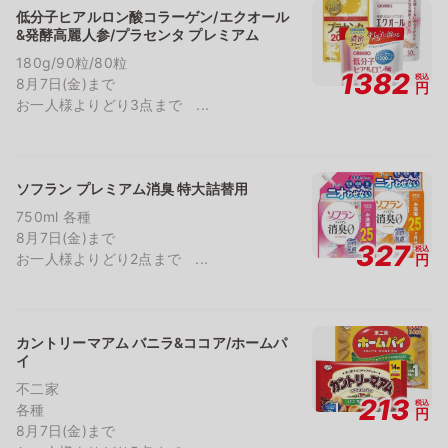
低分子ヒアルロン酸コラーゲン/エクオール
&発酵高麗人参/プラセンタ プレミアム
180g/90粒/80粒
1382
税込
8月7日(金)まで
円
お一人様よりどり3点まで ...
ソフラン プレミアム消臭 特大詰替用
750ml 各種
8月7日(金)まで
327
税込
お一人様よりどり2点まで ...
円
カントリーマアム バニラ&ココア/ホームパ
イ
不二家
213
税込
各種
円
8月7日(金)まで