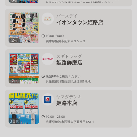
ありますので 詳細はホームページを確認ください
兵庫県姫路市東延末三丁目45番地
バースデイ
イオンタウン姫路店
10:00-20:00
2
枚
兵庫県姫路市延末４３５－３
スギドラッグ
姫路飾磨店
店舗HPをご確認ください
2
枚
兵庫県姫路市飾磨区細江101番地
ヤマダデンキ
姫路本店
10:00～21:00
30
枚
兵庫県姫路市西延末字五反田123-1