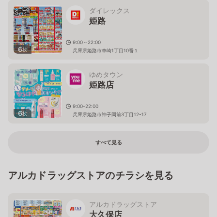
ダイレックス
姫路
9:00～22:00
6
枚
兵庫県姫路市車崎1丁目10番１
ゆめタウン
姫路店
9:00-22:00
6
枚
兵庫県姫路市神子岡前3丁目12-17
すべて見る
アルカドラッグストアのチラシを見る
アルカドラッグストア
大久保店