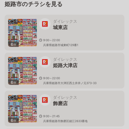
姫路市のチラシを見る
ダイレックス
城東店
9:00～22:00
6
枚
兵庫県姫路市城東町129番1
ダイレックス
姫路大津店
9:00～22:00
6
枚
兵庫県姫路市大津区西土井井ノ元373-33
ダイレックス
飾磨店
9:00～21:45
6
枚
兵庫県姫路市飾磨区細江2633番地