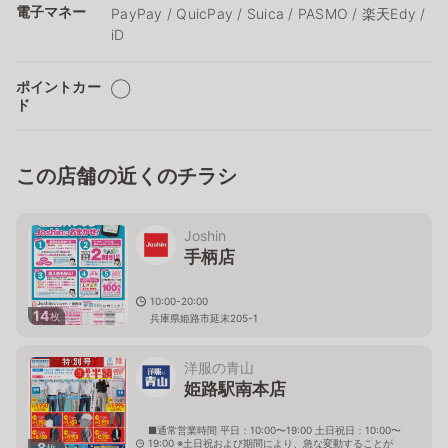
電子マネー
PayPay / QuicPay / Suica / PASMO / 楽天Edy /
iD
ポイントカー
◯
ド
この店舗の近くのチラシ
Joshin
手柄店
10:00-20:00
14
枚
兵庫県姫路市延末205-1
洋服の青山
姫路駅南本店
■通常営業時間 平日：10:00〜19:00 土日祝日：10:00〜
19:00 ※土日祝および期間により、急な変動することが
8
枚